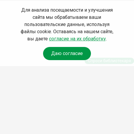
Для анализа посещаемости и улучшения
сайта мы обрабатываем ваши
пользовательские данные, используя
файлы cookie. Оставаясь на нашем сайте,
вы даете
согласие на их обработку
.
Даю согласие
Спроси библиотекаря
© Муниципальное бюджетное учреждение культуры
Ангарского городского округа «Централизованная
библиотечная система» (МБУК «ЦБС»), 2026
Адрес
: 665841, Иркутская обл., г. Ангарск, 17 микрорайон,
дом 4
Телефоны
:
+7 (3955) 55‑10‑22, 55‑09‑61, 55‑09‑69