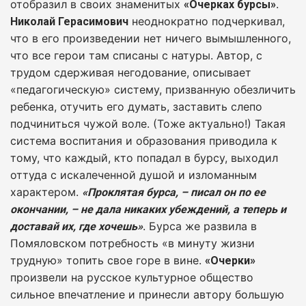
отобразил в своих знаменитых
.
«Очерках бурсы»
неоднократно подчеркивал,
Николай Герасимович
что в его произведении нет ничего вымышленного,
что все герои там списаны с натуры. Автор, с
трудом сдерживая негодование, описывает
«педагогическую» систему, призванную обезличить
ребенка, отучить его думать, заставить слепо
подчиниться чужой воле. (Тоже актуально!) Такая
система воспитания и образования приводила к
тому, что каждый, кто попадал в бурсу, выходил
оттуда с искалеченной душой и изломанным
характером.
«Проклятая бурса, – писал он по ее
окончании, – не дала никаких убеждений, а теперь и
. Бурса же развила в
доставай их, где хочешь»
Помяловском потребность «в минуту жизни
трудную» топить свое горе в вине.
«Очерки»
произвели на русское культурное общество
сильное впечатление и принесли автору большую