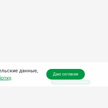
ельские данные,
Даю согласие
ботку
.
Спроси библиотекаря