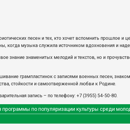
отических песен и тех, кто хочет вспомнить прошлое и ц
аны, когда музыка служила источником вдохновения и над
вое знание знаменитых мелодий и текстов, но и прочувств
шивание грампластинок с записями военных песен, знаком
тва, стойкости и самоотверженной любви к Родине.
рительная запись – по телефону: +7 (3955) 54-50-80.
ия программы по популяризации культуры среди мол