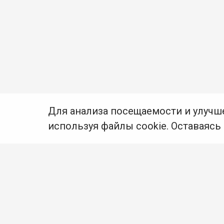
Для анализа посещаемости и улучш
используя файлы cookie. Оставаясь
© Муниципальное бюджетное учреждение культуры
Ангарского городского округа «Централизованная
библиотечная система» (МБУК «ЦБС»), 2026