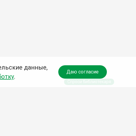
ельские данные,
Даю согласие
ботку
.
Спроси библиотекаря
чредитель:
омитет по культуре и молодежной политике АГО
езависимая оценка качества библиотечных услуг