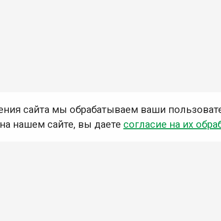
ения сайта мы обрабатываем ваши пользоват
 на нашем сайте, вы даете
согласие на их обра
Мы в социальных сетях –
#Библиотеки_Ангарска
У
К
Н