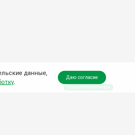
ельские данные,
Даю согласие
ботку
.
Спроси библиотекаря
чредитель:
омитет по культуре и молодежной политике АГО