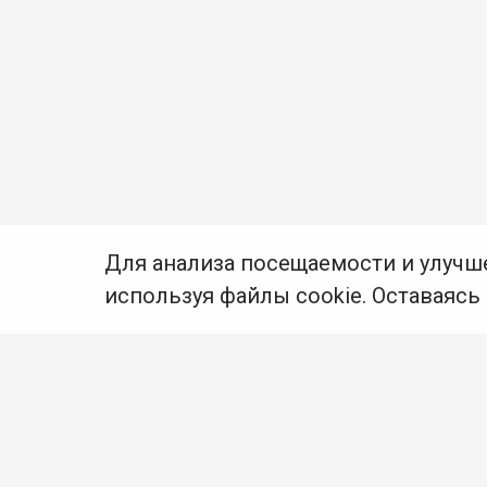
Для анализа посещаемости и улучш
используя файлы cookie. Оставаясь
© Муниципальное бюджетное учреждение культуры
Ангарского городского округа «Централизованная
библиотечная система» (МБУК «ЦБС»), 2026