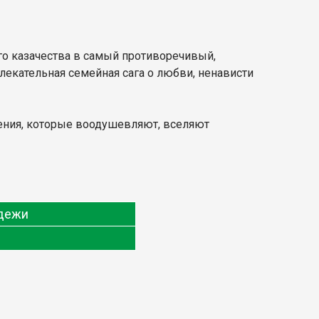
го казачества в самый противоречивый,
екательная семейная сага о любви, ненависти
дения, которые воодушевляют, вселяют
одежи