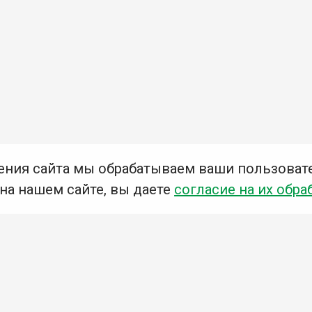
ения сайта мы обрабатываем ваши пользоват
 на нашем сайте, вы даете
согласие на их обра
Мы в социальных сетях –
#Библиотеки_Ангарска
У
К