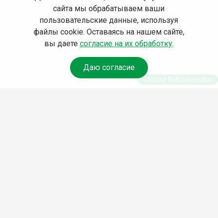
сайта мы обрабатываем ваши
пользовательские данные, используя
файлы cookie. Оставаясь на нашем сайте,
вы даете
согласие на их обработку
.
Даю согласие
Спроси библиотекаря
© Муниципальное бюджетное учреждение культуры
Ангарского городского округа «Централизованная
библиотечная система» (МБУК «ЦБС»), 2026
Адрес
: 665841, Иркутская обл., г. Ангарск, 17 микрорайон,
дом 4
Телефоны
:
+7 (3955) 55‑10‑22, 55‑09‑61, 55‑09‑69
Факс
:
+7 (3955) 55‑47‑19