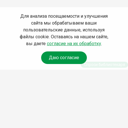
Для анализа посещаемости и улучшения
сайта мы обрабатываем ваши
пользовательские данные, используя
файлы cookie. Оставаясь на нашем сайте,
вы даете
согласие на их обработку
.
Даю согласие
Спроси библиотекаря
© Муниципальное бюджетное учреждение культуры
Ангарского городского округа «Централизованная
библиотечная система» (МБУК «ЦБС»), 2026
Адрес
: 665841, Иркутская обл., г. Ангарск, 17 микрорайон,
дом 4