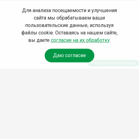
Для анализа посещаемости и улучшения
сайта мы обрабатываем ваши
пользовательские данные, используя
файлы cookie. Оставаясь на нашем сайте,
вы даете
согласие на их обработку
.
Даю согласие
Спроси библиотекаря
© Муниципальное бюджетное учреждение культуры
Ангарского городского округа «Централизованная
библиотечная система» (МБУК «ЦБС»), 2026
Адрес
: 665841, Иркутская обл., г. Ангарск, 17 микрорайон,
дом 4
Телефоны
:
+7 (3955) 55‑10‑22, 55‑09‑61, 55‑09‑69