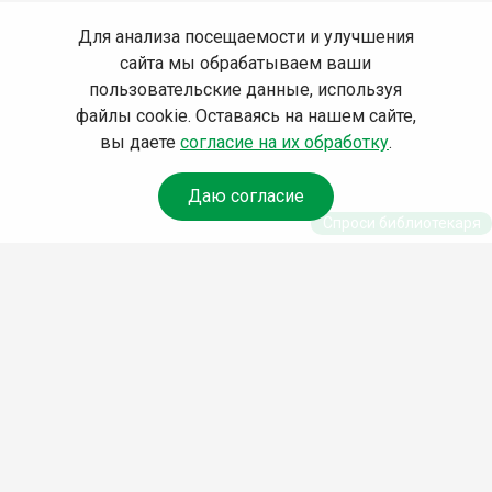
Для анализа посещаемости и улучшения
сайта мы обрабатываем ваши
пользовательские данные, используя
файлы cookie. Оставаясь на нашем сайте,
вы даете
согласие на их обработку
.
Даю согласие
Спроси библиотекаря
© Муниципальное бюджетное учреждение культуры
Ангарского городского округа «Централизованная
библиотечная система» (МБУК «ЦБС»), 2026
Адрес
: 665841, Иркутская обл., г. Ангарск, 17 микрорайон,
дом 4
Телефоны
:
+7 (3955) 55‑10‑22, 55‑09‑61, 55‑09‑69