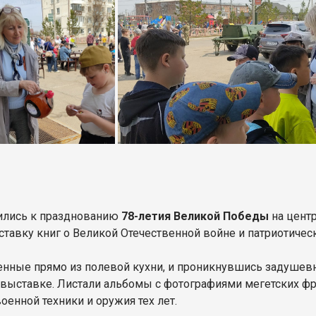
ились к празднованию
78-летия Великой Победы
на цент
тавку книг о Великой Отечественной войне и патриотичес
оенные прямо из полевой кухни, и проникнувшись задуше
 выставке. Листали альбомы с фотографиями мегетских фр
енной техники и оружия тех лет.