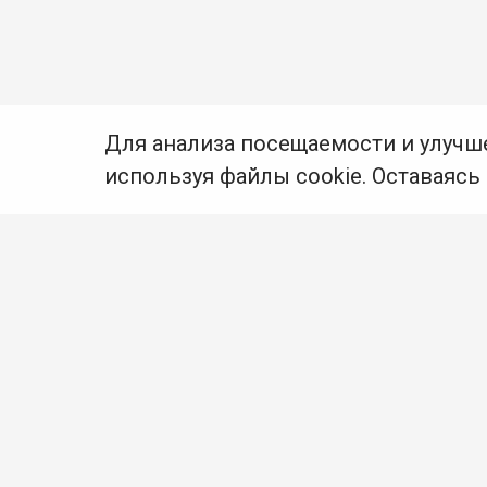
Для анализа посещаемости и улучш
используя файлы cookie. Оставаясь
© Муниципальное бюджетное учреждение культуры
Ангарского городского округа «Централизованная
библиотечная система» (МБУК «ЦБС»), 2026
Адрес
: 665841, Иркутская обл., г. Ангарск,
17 микрорайон, дом 4
Телефоны
:
+7 (3955) 55‑10‑22, 55‑09‑61, 55‑09‑69
Факс
:
+7 (3955) 55‑47‑19