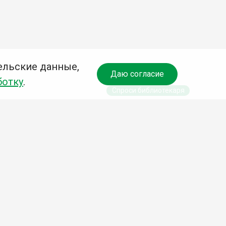
ельские данные,
Даю согласие
ботку
.
Спроси библиотекаря
чредитель:
омитет по культуре и молодежной политике АГО
езависимая оценка качества библиотечных услуг