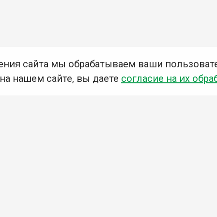
ения сайта мы обрабатываем ваши пользоват
 на нашем сайте, вы даете
согласие на их обра
Мы в социальных сетях –
#Библиотеки_Ангарска
У
К
Н
Приглашаем Вас в наши библиотеки!
Добавьте отзыв
Примите участие в опросе