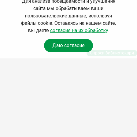
Для анализа посещаемости и улучшения
сайта мы обрабатываем ваши
пользовательские данные, используя
файлы cookie. Оставаясь на нашем сайте,
вы даете
согласие на их обработку
.
Даю согласие
Спроси библиотекаря
© Муниципальное бюджетное учреждение культуры
Ангарского городского округа «Централизованная
библиотечная система» (МБУК «ЦБС»), 2026
Адрес
: 665841, Иркутская обл., г. Ангарск, 17 микрорайон,
дом 4
Телефоны
:
+7 (3955) 55‑10‑22, 55‑09‑61, 55‑09‑69
Факс
:
+7 (3955) 55‑47‑19