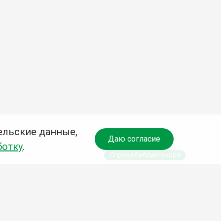
ельские данные,
Даю согласие
ботку
.
Спроси библиотекаря
чредитель: