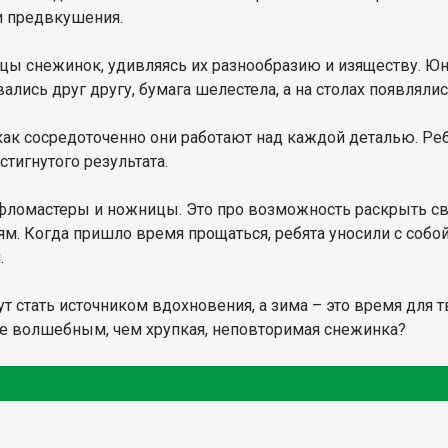
и предвкушения.
цы снежинок, удивляясь их разнообразию и изяществу. Ю
ись друг другу, бумага шелестела, а на столах появляли
 как сосредоточенно они работают над каждой деталью. Ре
стигнутого результата.
, фломастеры и ножницы. Это про возможность раскрыть св
ям. Когда пришло время прощаться, ребята уносили с собо
.
т стать источником вдохновения, а зима – это время для 
ее волшебным, чем хрупкая, неповторимая снежинка?