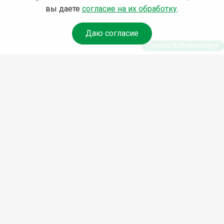
вы даете
согласие на их обработку
.
Даю согласие
Спроси библиотекаря
© Муниципальное бюджетное учреждение культуры
Ангарского городского округа «Централизованная
библиотечная система» (МБУК «ЦБС»), 2026
Адрес
: 665841, Иркутская обл., г. Ангарск, 17 микрорайон,
дом 4
Телефоны
:
+7 (3955) 55‑10‑22, 55‑09‑61, 55‑09‑69
Факс
:
+7 (3955) 55‑47‑19
Электронная почта
:
cbs-angarsk@yandex.ru
Мы в социальных сетях –
#Библиотеки_Ангарска