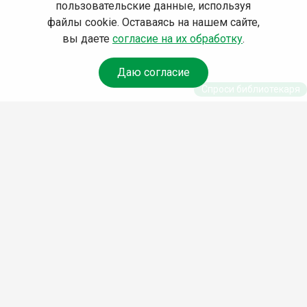
пользовательские данные, используя
файлы cookie. Оставаясь на нашем сайте,
вы даете
согласие на их обработку
.
Даю согласие
Спроси библиотекаря
© Муниципальное бюджетное учреждение культуры
Ангарского городского округа «Централизованная
библиотечная система» (МБУК «ЦБС»), 2026
Адрес
: 665841, Иркутская обл., г. Ангарск, 17 микрорайон,
дом 4
Телефоны
:
+7 (3955) 55‑10‑22, 55‑09‑61, 55‑09‑69
Факс
:
+7 (3955) 55‑47‑19
Электронная почта
:
cbs-angarsk@yandex.ru