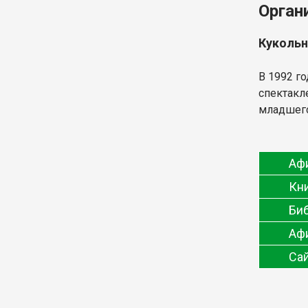
Орган
Кукольн
В 1992 г
спектакл
младшего
Афи
Кн
Би
Аф
Сай