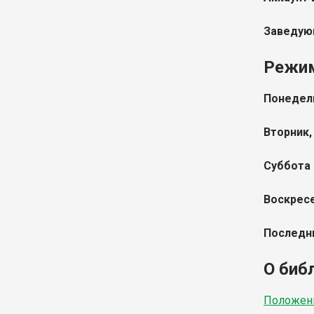
Заведующ
Режи
Понедель
Вторник,
Суббота
Воскрес
Последн
О биб
Положени