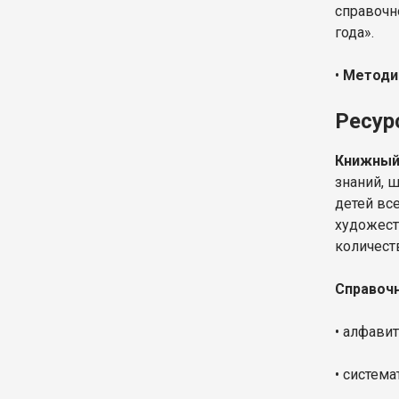
справочн
года».
•
Методи
Ресур
Книжный
знаний, 
детей вс
художест
количест
Справочн
• алфавит
• система