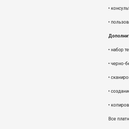
• консул
• пользо
Дополнит
• набор те
• черно-б
• сканиро
• создани
• копиро
Все плат