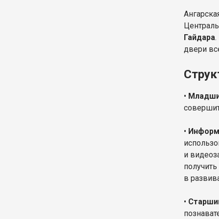
Ангарская
Централь
Гайдара
двери вс
Струк
•
Младши
совершит
•
Информ
использо
и видеоз
получить
в развив
•
Старши
познават