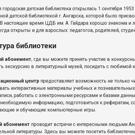
 городская детская библиотека открылась 1 сентября 1953 
ной детской библиотекой г. Ангарска, которой было присво
. В настоящее время ЦДБ им. А. Гайдара хорошо знакома и
егда открыты и для взрослых: педагогов, родителей, студе
тура библиотеки
й абонемент
, где вы можете принять участие в конкурсн
ь экскурсию в литературный музей, посидеть с любимой 
ационный центр
предоставляет возможность не только чи
вать интерактивные материалы учебных и познавательных 
аписи, работать с электронными ресурсами и базами данны
 необходимую информацию, подготовиться к рефератам, со
ающие и обучающие компьютерные игры.
й абонемент
проводит встречи с интересными людьми Анг
ельной литературы. Здесь вы можете посетить библиотечны