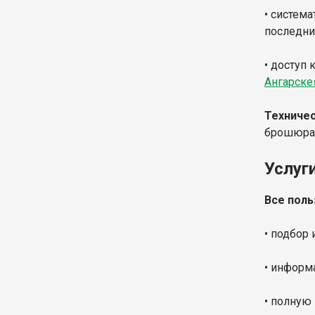
• систем
последние
• доступ 
Ангарске
Техничес
брошюрат
Услуг
Все поль
• подбор
• информ
• полную