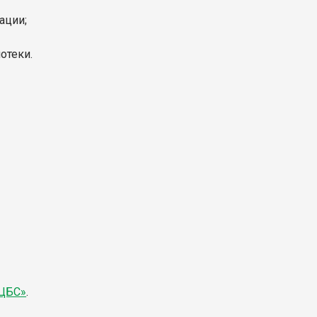
ации;
отеки.
«ЦБС»
.