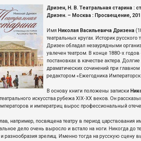
Дризен, Н. В. Театральная старина : с
Дризен. – Москва : Просвещение, 2016. 
Имя
Николая Васильевича Дризена
(1
театральных кругах. Историк русского 
Дризен обладал незаурядными организ
увлечен театром. В конце 1880-х годов
постановках в качестве актера. Долги
драматических сочинений при главном 
редактором «Ежегодника Императорски
В основу книги положены записки
Нико
 театрального искусства рубежа XIX-XX веков. Он рассказы
императоров и императриц вырос профессиональный отече
глав, например, посвящена театру в период царствования 
альное дело очень выросло и встало на ноги. Никогда до т
 и разнообразия зрелищ. Именно тогда на русскую сцену