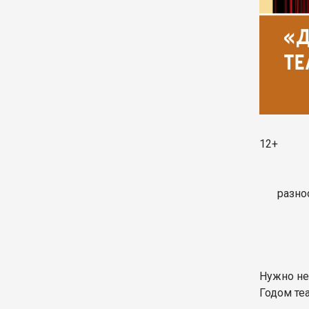
12+
разно
Нужно не 
Годом те