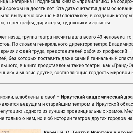
ица Екатерина II подписала князю «привилегию» на содерж
й сроком на десять лет. Эта дата считается днем основани
было выпущено свыше 800 спектаклей, в создании котор
ы, хореографы, дирижеры, художники и артисты.
лет назад труппа театра насчитывала всего 43 человека, т
тов. По словам генерального директора театра Владимира У
 армия людей труда, представителей рабочих профессий –
лей, без которых поставить даже самый гениальный спект
льшого, в книге представлены такие театры, как «Гранд-Оп
нник» и многие другие, составляющие гордость мировой 
биряки, влюблены в свой –
Иркутский академический драм
является ведущим и старейшим театром в Иркутской област
репутацию «одного из лучших провинциальных храмов Ме
не только о нем, но и об истории театров других городов н
Курец, Р. О. Театр в Иркутске и его ис