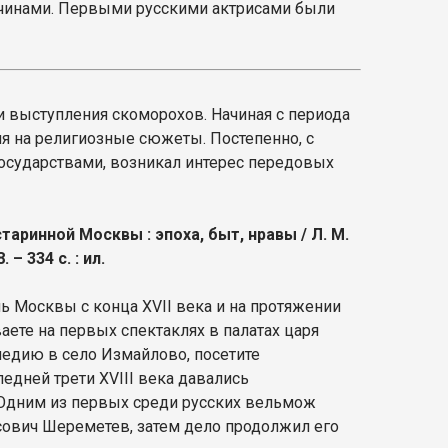
жчинами. Первыми русскими актрисами были
 выступления скоморохов. Начиная с периода
ия на религиозные сюжеты. Постепенно, с
осударствами, возникал интерес передовых
таринной Москвы : эпоха, быт, нравы / Л. М.
– 334 с. : ил.
 Москвы с конца XVII века и на протяжении
ваете на первых спектаклях в палатах царя
медию в село Измайлово, посетите
едней трети XVIII века давались
Одним из первых среди русских вельмож
сович Шереметев, затем дело продолжил его