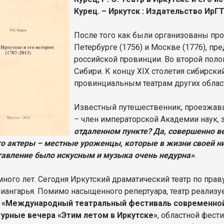
Курец. – Иркутск : Издательство ИрГТУ
После того как были организованы пр
Петербурге (1756) и Москве (1776), п
российской провинции. Во второй полов
Сибири. К концу XIX столетия сибирски
провинциальным театрам других облас
Известный путешественник, проезжавш
– член императорской Академии наук, 
отдаленном пункте? Да, совершенно ве
то актеры – местные уроженцы, которые в жизни своей ник
тавление было искусным и музыка очень недурна»
.
ного лет. Сегодня Иркутский драматический театр по праву
иангарья. Помимо насыщенного репертуара, театр реализу
к
«Международный театральный фестиваль современной 
урные вечера «Этим летом в Иркутске»
, областной фес