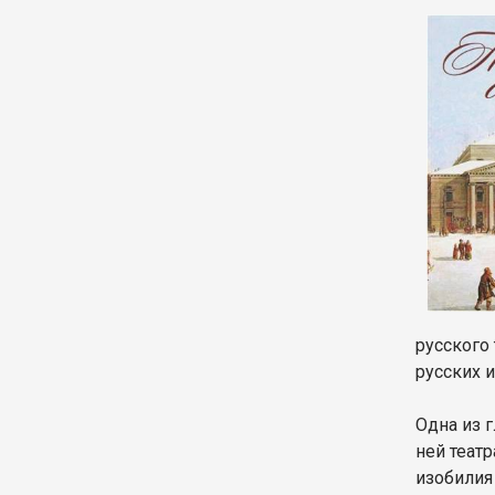
русского
русских 
Одна из 
ней театр
изобилия