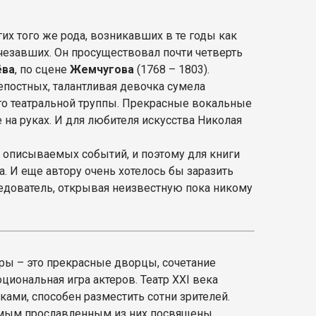
гих того же рода, возникавших в те годы как
чезавших. Он просуществовал почти четверть
ёва
, по сцене
Жемчугова
(1768 – 1803).
епостных, талантливая девочка сумела
го театральной труппы. Прекрасные вокальные
е на руках. И для любителя искусства Николая
м описываемых событий, и поэтому для книги
а. И еще автору очень хотелось бы заразить
едователь, открывая неизвестную пока никому
ы – это прекрасные дворцы, сочетание
циональная игра актеров. Театр XXI века
ами, способен разместить сотни зрителей.
амым прославленным из них посвящены