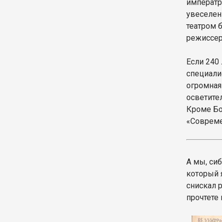
императр
увеселени
театром 
режиссер
Если 240 
специалис
огромная
осветите
Кроме Бо
«Совреме
А мы, си
который 
снискал 
прочтете 