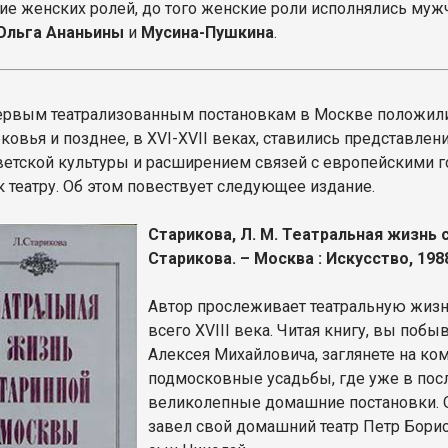
ие женских ролей, до того женские роли исполнялись му
Ольга Ананьины
и
Мусина-Пушкина
.
ервым театрализованным постановкам в Москве положили
ковья и позднее, в XVI-XVII веках, ставились представлен
ветской культуры и расширением связей с европейскими г
к театру. Об этом повествует следующее издание.
Старикова, Л. М. Театральная жизнь с
Старикова. – Москва : Искусство, 1988. 
Автор прослеживает театральную жизнь
всего XVIII века. Читая книгу, вы побы
Алексея Михайловича, заглянете на ко
подмосковные усадьбы, где уже в посл
великолепные домашние постановки. 
завел свой домашний театр Петр Бори