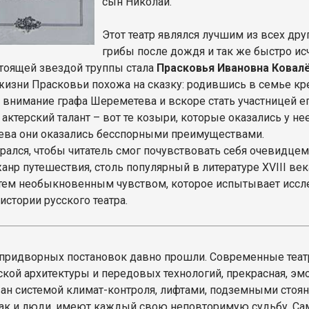
сын Николай.
Этот театр являлся лучшим из всех дру
грибы после дождя и так же быстро ис
стоящей звездой труппы стала
Прасковья Ивановна Ковал
жизни Прасковьи похожа на сказку: родившись в семье кр
 внимание графа Шереметева и вскоре стать участницей е
актерский талант – вот те козыри, которые оказались у не
ва они оказались бесспорными преимуществами.
арался, чтобы читатель смог почувствовать себя очевидце
анр путешествия, столь популярный в литературе XVIII век
 тем необыкновенным чувством, которое испытывает иссл
истории русского театра.
придворных постановок давно прошли. Современные театр
ской архитектуры и передовых технологий, прекрасная, эмо
ан системой климат-контроля, лифтами, подземными стоянк
как и люди, имеют каждый свою неповторимую судьбу. С