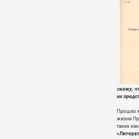
скажу, ч
их предс
Прошло м
жизни Пр
таких ка
«Литерат