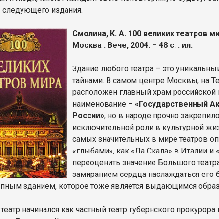
 следующего издания.
Смолина, К. А. 100 великих театров ми
Москва : Вече, 2004. – 48 с. : ил.
Здание любого театра – это уникальны
тайнами. В самом центре Москвы, на Т
расположен главный храм российской
наименование –
«Государственный Ак
России»
, но в народе прочно закрепил
исключительной роли в культурной жиз
самых значительных в мире театров опе
«глыбами», как «Ла Скала» в Италии и 
переоценить значение Большого театра
замиранием сердца наслаждаться его 
пным зданием, которое тоже является выдающимся образ
еатр начинался как частный театр губернского прокурора к