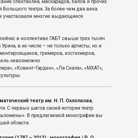
ание спектаклей, маскарадов, балов и прочих
я Большого театра. За более чем два века
ых участвовали многие выдающиеся
о сейчас в коллективе ГАБТ свыше трех тысяч
рина, в их числе – не только артисты, но и
 монтировщиков, гримеров, костюмеров,
акль невозможно.
ера», «Ковент-Гарден», «Ла Скала», «МХАТ»,
культуры.
атический театр им. Н. П. Охлопкова
,
и. С первых шагов своей истории театр
льпомены». В предлагаемой монографии вы
ашей области.
тория (1787 – 2013) : монография / Р. О.