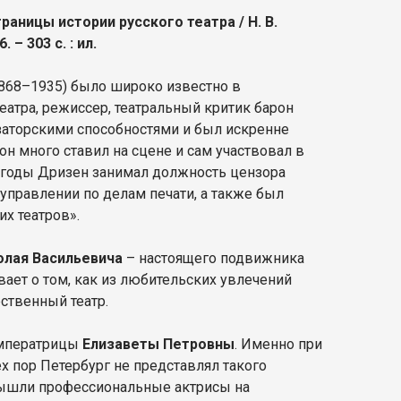
траницы истории русского театра / Н. В.
– 303 с. : ил.
868–1935) было широко известно в
театра, режиссер, театральный критик барон
аторскими способностями и был искренне
 он много ставил на сцене и сам участвовал в
е годы Дризен занимал должность цензора
управлении по делам печати, а также был
х театров».
лая Васильевича
– настоящего подвижника
вает о том, как из любительских увлечений
ственный театр.
императрицы
Елизаветы Петровны
. Именно при
ех пор Петербург не представлял такого
 вышли профессиональные актрисы на