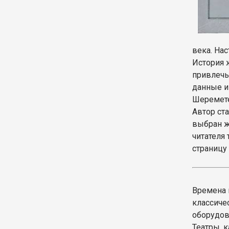
века. На
История 
привлечь
данные и 
Шеремете
Автор ст
выбран ж
читателя
страницу 
Времена 
классиче
оборудов
Театры, 