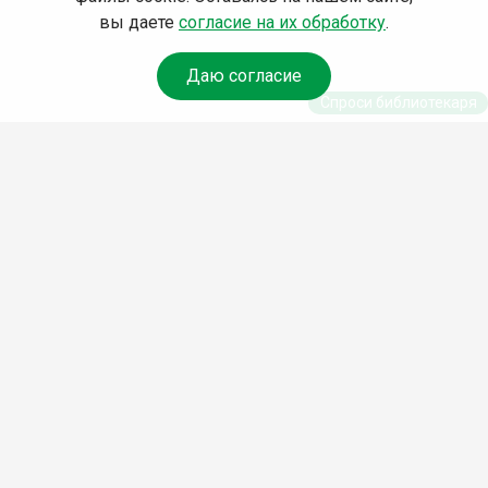
вы даете
согласие на их обработку
.
Даю согласие
Спроси библиотекаря
© Муниципальное бюджетное учреждение культуры
Ангарского городского округа «Централизованная
библиотечная система» (МБУК «ЦБС»), 2026
Адрес
: 665841, Иркутская обл., г. Ангарск, 17 микрорайон,
дом 4
Телефоны
:
+7 (3955) 55‑10‑22, 55‑09‑61, 55‑09‑69
Факс
:
+7 (3955) 55‑47‑19
Электронная почта
:
cbs-angarsk@yandex.ru
Мы в социальных сетях –
#Библиотеки_Ангарска