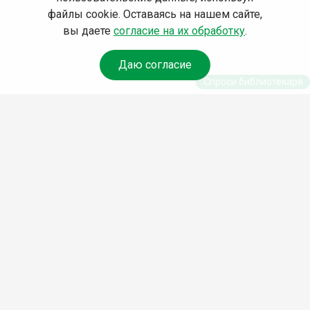
файлы cookie. Оставаясь на нашем сайте,
вы даете
согласие на их обработку
.
Даю согласие
Спроси библиотекаря
© Муниципальное бюджетное учреждение культуры
Ангарского городского округа «Централизованная
библиотечная система» (МБУК «ЦБС»), 2026
Адрес
: 665841, Иркутская обл., г. Ангарск, 17 микрорайон,
дом 4
Телефоны
:
+7 (3955) 55‑10‑22, 55‑09‑61, 55‑09‑69
Факс
:
+7 (3955) 55‑47‑19
Электронная почта
:
cbs-angarsk@yandex.ru