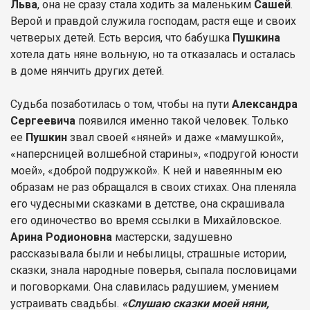
Льва
, она не сразу стала ходить за маленьким
Сашей
.
Верой и правдой служила господам, растя еще и своих
четверых детей. Есть версия, что бабушка
Пушкина
хотела дать няне вольную, но та отказалась и осталась
в доме нянчить других детей.
Судьба позаботилась о том, чтобы на пути
Александра
Сергеевича
появился именно такой человек. Только
ее
Пушкин
звал своей «няней» и даже «мамушкой»,
«наперсницей волшебной старины», «подругой юности
моей», «доброй подружкой». К ней и навеянным ею
образам не раз обращался в своих стихах. Она пленяла
его чудесными сказками в детстве, она скрашивала
его одиночество во время ссылки в Михайловское.
Арина Родионовна
мастерски, задушевно
рассказывала были и небылицы, страшные истории,
сказки, знала народные поверья, сыпала пословицами
и поговорками. Она славилась радушием, умением
устраивать свадьбы.
«Слушаю сказки моей няни,