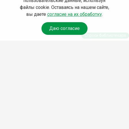
пользовательские данные, используя
файлы cookie. Оставаясь на нашем сайте,
вы даете
согласие на их обработку
.
Даю согласие
Спроси библиотекаря
© Муниципальное бюджетное учреждение культуры
Ангарского городского округа «Централизованная
библиотечная система» (МБУК «ЦБС»), 2026
Адрес
: 665841, Иркутская обл., г. Ангарск, 17 микрорайон,
дом 4
Телефоны
:
+7 (3955) 55‑10‑22, 55‑09‑61, 55‑09‑69
Факс
:
+7 (3955) 55‑47‑19
Электронная почта
:
cbs-angarsk@yandex.ru