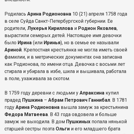
Родилась
Арина Родионовна
10 (21) апреля 1758 года
в селе Суйда Санкт-Петербургской губернии. Ее
родители,
Лукерья Кириллова
и
Родион Яковлев
,
вырастили семерых детей. Настоящее имя девочки
было
Ирина
(или
Иринья
), но в семье ее называли
Ариной
. Крепостная крестьянка не могла иметь своей
фамилии, и в метрических документах она записана
как Родионова, по имени отца. Девочка с восьми лет
стирала и убирала в избе, шила и вышивала, работала
в поле, ухаживала за скотом.
В 1759 году деревни с людьми у
Апраксина
купил
прадед
Пушкина
–
Абрам Петрович Ганнибал
. В 1781
году
Арина Родионовна
вышла замуж за крестьянина
Федора Матвеева
. В 43 года овдовела и больше
замуж не выходила. В дом
Пушкиных
попала нянькой
старшей сестры поэта
Ольги
и его младшего брата