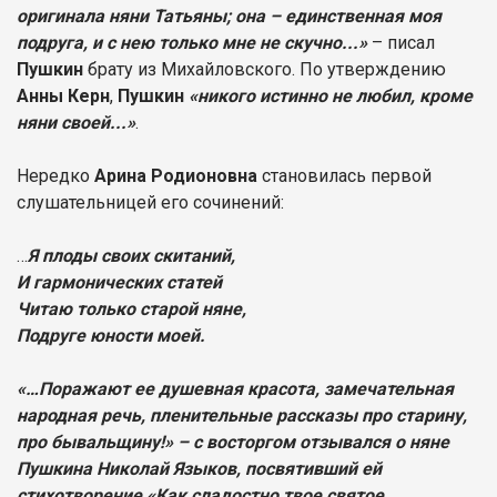
оригинала няни Татьяны; она – единственная моя
подруга, и с нею только мне не скучно...»
– писал
Пушкин
брату из Михайловского. По утверждению
Анны Керн
,
Пушкин
«никого истинно не любил, кроме
няни своей...»
.
Нередко
Арина Родионовна
становилась первой
слушательницей его сочинений:
…
Я плоды своих скитаний,
И гармонических статей
Читаю только старой няне,
Подруге юности моей.
«…Поражают ее душевная красота, замечательная
народная речь, пленительные рассказы про старину,
про бывальщину!» – с восторгом отзывался о няне
Пушкина Николай Языков, посвятивший ей
стихотворение «Как сладостно твое святое