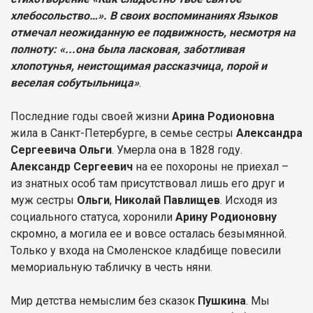
хлебосольство…». В своих воспоминаниях Языков
отмечал неожиданную ее подвижность, несмотря на
полноту: «...она была ласковая, заботливая
хлопотунья, неистощимая рассказчица, порой и
веселая собутыльница»
.
Последние годы своей жизни
Арина Родионовна
жила в Санкт-Петербурге, в семье сестры
Александра
Сергеевича Ольги
. Умерла она в 1828 году.
Александр Сергеевич
на ее похороны не приехал –
из знатных особ там присутствовал лишь его друг и
муж сестры
Ольги
,
Николай Павлищев
. Исходя из
социального статуса, хоронили
Арину Родионовну
скромно, а могила ее и вовсе осталась безымянной.
Только у входа на Смоленское кладбище повесили
мемориальную табличку в честь няни.
Мир детства немыслим без сказок
Пушкина
. Мы