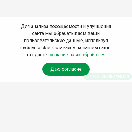
Для анализа посещаемости и улучшения
сайта мы обрабатываем ваши
пользовательские данные, используя
файлы cookie. Оставаясь на нашем сайте,
вы даете
согласие на их обработку
.
Даю согласие
Спроси библиотекаря
© Муниципальное бюджетное учреждение культуры
Ангарского городского округа «Централизованная
библиотечная система» (МБУК «ЦБС»), 2026
Адрес
: 665841, Иркутская обл., г. Ангарск, 17 микрорайон,