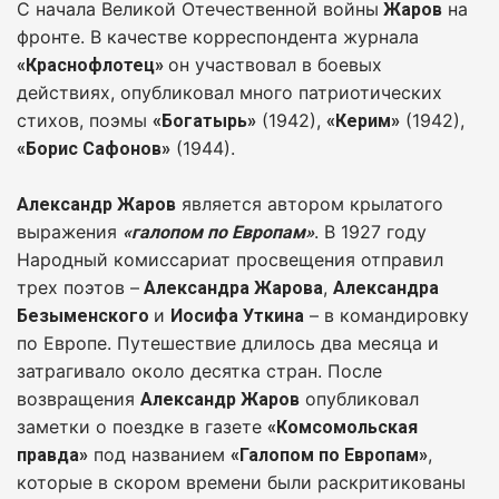
С начала Великой Отечественной войны
на
Жаров
фронте. В качестве корреспондента журнала
он участвовал в боевых
«Краснофлотец»
действиях, опубликовал много патриотических
стихов, поэмы
(1942),
(1942),
«Богатырь»
«Керим»
(1944).
«Борис Сафонов»
является автором крылатого
Александр Жаров
выражения
. В 1927 году
«галопом по Европам»
Народный комиссариат просвещения отправил
трех поэтов –
,
Александра Жарова
Александра
и
– в командировку
Безыменского
Иосифа Уткина
по Европе. Путешествие длилось два месяца и
затрагивало около десятка стран. После
возвращения
опубликовал
Александр Жаров
заметки о поездке в газете
«Комсомольская
под названием
,
правда»
«Галопом по Европам»
которые в скором времени были раскритикованы