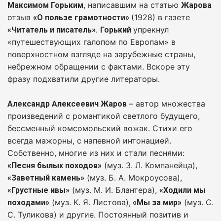
, написавшим на статью
Максимом Горьким
Жарова
отзыв
(1928) в газете
«О пользе грамотности»
.
упрекнул
«Читатель и писатель»
Горький
«путешествующих галопом по Европам» в
поверхностном взгляде на зарубежные страны,
небрежном обращении с фактами. Вскоре эту
фразу подхватили другие литераторы.
– автор множества
Александр Алексеевич Жаров
произведений с романтикой светлого будущего,
бессменный комсомольский вожак. Стихи его
всегда мажорны, с напевной интонацией.
Собственно, многие из них и стали песнями:
(муз. З. Л. Компанейца),
«Песня былых походов»
(муз. Б. А. Мокроусова),
«Заветный камень»
(муз. М. И. Блантера),
«Грустные ивы»
«Ходили мы
(муз. К. Я. Листова),
(муз. С.
походами»
«Мы за мир»
С. Туликова) и другие. Постоянный позитив и