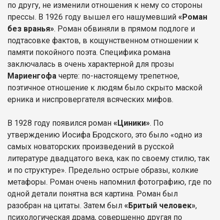
по другу, не изменили отношения к нему со стороны
прессы. В 1926 году вышел его нашумевший
«Роман
без вранья»
. Роман обвиняли в прямом подлоге и
подтасовке фактов, в кощунственном отношении к
памяти покойного поэта. Специфика романа
заключалась в очень характерной для прозы
Мариенгофа
черте: по-настоящему трепетное,
поэтичное отношение к людям было скрыто маской
ерника и ниспровергателя всяческих мифов.
В 1928 году появился роман
«Циники»
. По
утверждению Иосифа Бродского, это было «одно из
самых новаторских произведений в русской
литературе двадцатого века, как по своему стилю, так
и по структуре». Предельно острые образы, колкие
метафоры. Роман очень напомнил фотографию, где по
одной детали понятна вся картина. Роман был
разобран на цитаты. Затем был
«Бритый человек»
,
психологическая драма, совершенно другая по