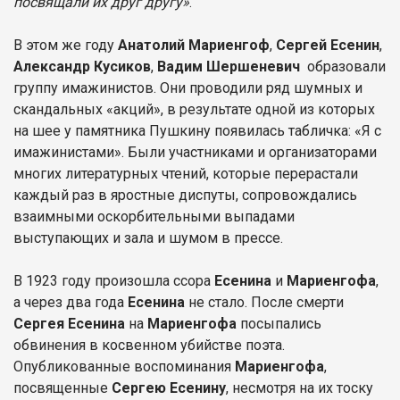
посвящали их друг другу»
.
В этом же году
Анатолий Мариенгоф
,
Сергей Есенин
,
Александр Кусиков
,
Вадим Шершеневич
образовали
группу имажинистов. Они проводили ряд шумных и
скандальных «акций», в результате одной из которых
на шее у памятника Пушкину появилась табличка: «Я с
имажинистами». Были участниками и организаторами
многих литературных чтений, которые перерастали
каждый раз в яростные диспуты, сопровождались
взаимными оскорбительными выпадами
выступающих и зала и шумом в прессе.
В 1923 году произошла ссора
Есенина
и
Мариенгофа
,
а через два года
Есенина
не стало. После смерти
Сергея Есенина
на
Мариенгофа
посыпались
обвинения в косвенном убийстве поэта.
Опубликованные воспоминания
Мариенгофа
,
посвященные
Сергею Есенину
, несмотря на их тоску