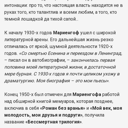
интонации: про то, что настоящая власть находится не в
руках того, кто талантлив и всеми любим, а того, кто
темной лошадкой да тихой сапой...
К началу 1930-х годов
Мариенгоф
ушел с широкой
литературной арены. Его дальнейшая жизнь резко
отличалась от яркой, шумной деятельности 1920-х
годов.
«Со смертью Есенина и переездом в Ленинград,
– писал он в автобиографии, –
закончилась первая
половина моей литературной жизни, в достаточной
мере бурная. С 1930-х годов я почти целиком ухожу в
драматургию. Моя биография – это мои пьесы»
.
Конец 1950-х был отмечен для
Мариенгофа
работой
над обширной книгой мемуаров, которая позднее,
включив в себя
«Роман без вранья»
и
«Мой век, моя
молодость, мои друзья и подруги»
, получила
название
«Бессмертная трилогия»
.