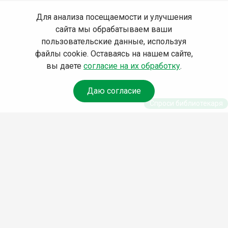
Для анализа посещаемости и улучшения
сайта мы обрабатываем ваши
пользовательские данные, используя
файлы cookie. Оставаясь на нашем сайте,
вы даете
согласие на их обработку
.
Даю согласие
Спроси библиотекаря
© Муниципальное бюджетное учреждение культуры
Ангарского городского округа «Централизованная
библиотечная система» (МБУК «ЦБС»), 2026
Адрес
: 665841, Иркутская обл., г. Ангарск, 17 микрорайон,
дом 4
Телефоны
:
+7 (3955) 55‑10‑22, 55‑09‑61, 55‑09‑69