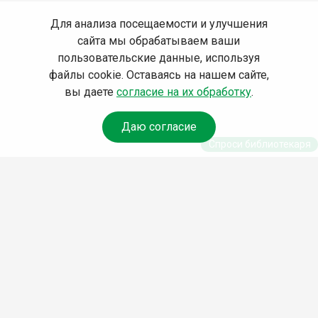
Для анализа посещаемости и улучшения
сайта мы обрабатываем ваши
пользовательские данные, используя
файлы cookie. Оставаясь на нашем сайте,
вы даете
согласие на их обработку
.
Даю согласие
Спроси библиотекаря
© Муниципальное бюджетное учреждение культуры
Ангарского городского округа «Централизованная
библиотечная система» (МБУК «ЦБС»), 2026
Адрес
: 665841, Иркутская обл., г. Ангарск, 17 микрорайон,
дом 4
Телефоны
:
+7 (3955) 55‑10‑22, 55‑09‑61, 55‑09‑69