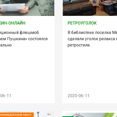
КИН-ОНЛАЙН
РЕТРОУГОЛОК
иционный флешмоб
В библиотеке поселка М
аем Пушкина» состоялся
сделали уголок релакса 
уально
ретростиле.
-06-11
2020-06-11