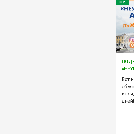
ЦГБ
ПОДВ
«НЕУ
Вот 
объя
игры,
дней