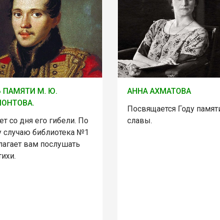
 ПАМЯТИ М. Ю.
АННА АХМАТОВА
ОНТОВА.
Посвящается Году памят
ет со дня его гибели. По
славы.
у случаю библиотека №1
лагает вам послушать
тихи.