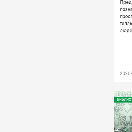
Пред
позна
прос
тепл
люде
2020
БИБЛИО