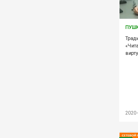
ПУШ
Трад
«Чит
вирт
2020