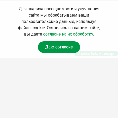
Для анализа посещаемости и улучшения
сайта мы обрабатываем ваши
пользовательские данные, используя
файлы cookie. Оставаясь на нашем сайте,
вы даете
согласие на их обработку
.
Даю согласие
Спроси библиотекаря
© Муниципальное бюджетное учреждение культуры
Ангарского городского округа «Централизованная
библиотечная система» (МБУК «ЦБС»), 2026
Адрес
: 665841, Иркутская обл., г. Ангарск, 17 микрорайон,
дом 4
Телефоны
:
+7 (3955) 55‑10‑22, 55‑09‑61, 55‑09‑69