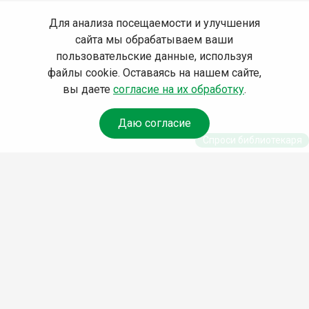
Для анализа посещаемости и улучшения
сайта мы обрабатываем ваши
пользовательские данные, используя
файлы cookie. Оставаясь на нашем сайте,
вы даете
согласие на их обработку
.
Даю согласие
Спроси библиотекаря
© Муниципальное бюджетное учреждение культуры
Ангарского городского округа «Централизованная
библиотечная система» (МБУК «ЦБС»), 2026
Адрес
: 665841, Иркутская обл., г. Ангарск, 17 микрорайон,
дом 4
Телефоны
:
+7 (3955) 55‑10‑22, 55‑09‑61, 55‑09‑69