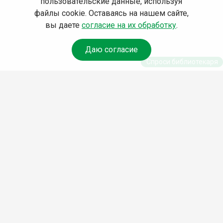
пользовательские данные, используя
файлы cookie. Оставаясь на нашем сайте,
вы даете
согласие на их обработку
.
Даю согласие
Спроси библиотекаря
© Муниципальное бюджетное учреждение культуры
Ангарского городского округа «Централизованная
библиотечная система» (МБУК «ЦБС»), 2026
Адрес
: 665841, Иркутская обл., г. Ангарск, 17 микрорайон,
дом 4
Телефоны
:
+7 (3955) 55‑10‑22, 55‑09‑61, 55‑09‑69
Факс
:
+7 (3955) 55‑47‑19
Электронная почта
:
cbs-angarsk@yandex.ru