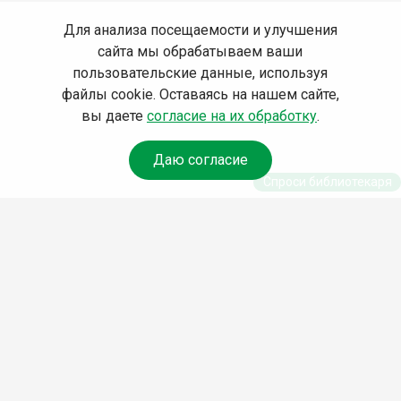
Для анализа посещаемости и улучшения
сайта мы обрабатываем ваши
пользовательские данные, используя
файлы cookie. Оставаясь на нашем сайте,
вы даете
согласие на их обработку
.
Даю согласие
Спроси библиотекаря
© Муниципальное бюджетное учреждение культуры
Ангарского городского округа «Централизованная
библиотечная система» (МБУК «ЦБС»), 2026
Адрес
: 665841, Иркутская обл., г. Ангарск, 17 микрорайон,
дом 4
Телефоны
:
+7 (3955) 55‑10‑22, 55‑09‑61, 55‑09‑69