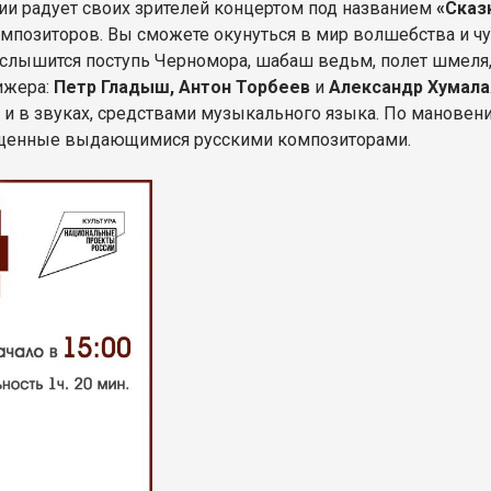
и радует своих зрителей концертом под названием
«Сказ
мпозиторов. Вы сможете окунуться в мир волшебства и ч
слышится поступь Черномора, шабаш ведьм, полет шмеля, 
ижера:
Петр Гладыш, Антон Торбеев
и
Александр Хумала
о и в звуках, средствами музыкального языка. По манове
ощенные выдающимися русскими композиторами.