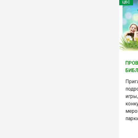
ЦБС
ПРОВ
БИБЛ
Приг
подро
игры,
конк
меро
парки