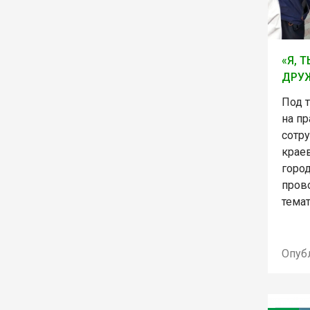
«Я, 
ДРУЖ
Под 
на п
сотр
крае
горо
пров
темат
Опуб