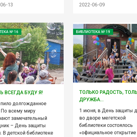
-06-13
2022-06-09
ТЕКА № 16
БИБЛИОТЕКА № 19
ТОЛЬКО РАДОСТЬ, ТОЛ
Ь ВСЕГДА БУДУ Я!
ДРУЖБА...
упило долгожданное
1 июня, в День защиты д
! По всему миру
во дворе мегетской
чают замечательный
библиотеки состоялось
дник – День защиты
«официальное открытие
. В детской библиотеке