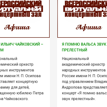
 ИЛЬИЧ ЧАЙКОВСКИЙ –
Я ПОМНЮ ВАЛЬСА ЗВУК
ЯМ
ПРЕЛЕСТНЫЙ
ональный
Национальный
емический оркестр
академический оркестр
дных инструментов
народных инструментов
и имени Н. П. Осипова
России имени Н. П. Осип
ставляет концертную
под управлением Влади
амму для детей,
Андропова представляе
ященную юбилею Петра
концерт «Я помню вальс
ча Чайковского.
звук прелестный».