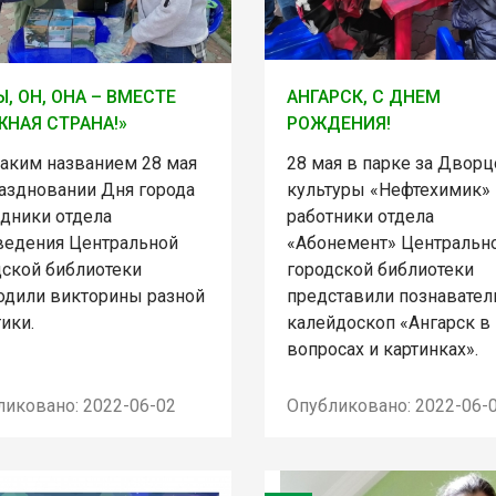
ТЫ, ОН, ОНА – ВМЕСТЕ
АНГАРСК, С ДНЕМ
НАЯ СТРАНА!»
РОЖДЕНИЯ!
таким названием 28 мая
28 мая в парке за Двор
раздновании Дня города
культуры «Нефтехимик»
удники отдела
работники отдела
ведения Центральной
«Абонемент» Центральн
дской библиотеки
городской библиотеки
одили викторины разной
представили познавате
ики.
калейдоскоп «Ангарск в
вопросах и картинках».
ликовано: 2022-06-02
Опубликовано: 2022-06-