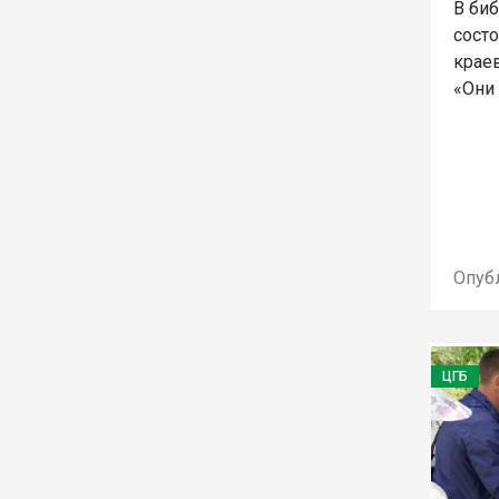
В би
сост
крае
«Они
Опуб
ЦГБ