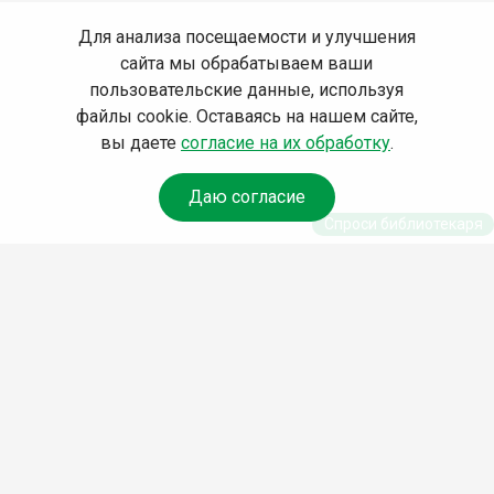
Для анализа посещаемости и улучшения
сайта мы обрабатываем ваши
пользовательские данные, используя
файлы cookie. Оставаясь на нашем сайте,
вы даете
согласие на их обработку
.
Даю согласие
Спроси библиотекаря
© Муниципальное бюджетное учреждение культуры
Ангарского городского округа «Централизованная
библиотечная система» (МБУК «ЦБС»), 2026
Адрес
: 665841, Иркутская обл., г. Ангарск, 17 микрорайон,
дом 4
Телефоны
:
+7 (3955) 55‑10‑22, 55‑09‑61, 55‑09‑69