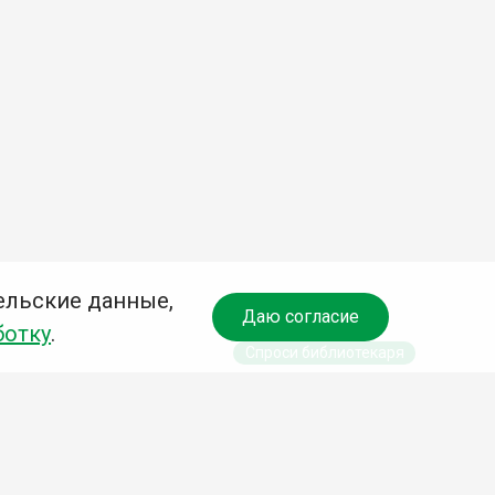
ельские данные,
Даю согласие
ботку
.
Спроси библиотекаря
чредитель: