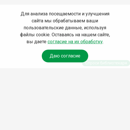
Для анализа посещаемости и улучшения
сайта мы обрабатываем ваши
пользовательские данные, используя
файлы cookie. Оставаясь на нашем сайте,
вы даете
согласие на их обработку
.
Даю согласие
Спроси библиотекаря
© Муниципальное бюджетное учреждение культуры
Ангарского городского округа «Централизованная
библиотечная система» (МБУК «ЦБС»), 2026
Адрес
: 665841, Иркутская обл., г. Ангарск, 17 микрорайон,
дом 4