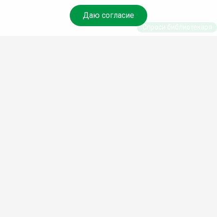
Даю согласие
Спроси библиотекаря
© Муниципальное бюджетное учреждение культуры
Ангарского городского округа «Централизованная
библиотечная система» (МБУК «ЦБС»), 2026
Адрес
: 665841, Иркутская обл., г. Ангарск, 17 микрорайон,
дом 4
Телефоны
:
+7 (3955) 55‑10‑22, 55‑09‑61, 55‑09‑69
Факс
:
+7 (3955) 55‑47‑19
Электронная почта
:
cbs-angarsk@yandex.ru
Мы в социальных сетях –
#Библиотеки_Ангарска