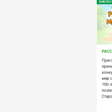
БИБЛИО
РАСС
Приг
приня
конк
мир 
100-
поэт
Стар