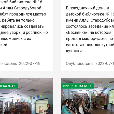
тской библиотеке № 16
и Аллы Стародубовой
В праздничный день в
ебят проводился мастер-
детской библиотеке № 1
, ребята не только
имени Аллы Стародубов
енировались создавать
состоялось заседание кл
ные узоры и росписи, но
«Веснянка», на котором
накомились с их
прошел мастер-класс по
рией
изготовлению лоскутно
куколки.
ликовано: 2022-07-18
Опубликовано: 2022-07-
ТЕКА № 16
БИБЛИОТЕКА № 16