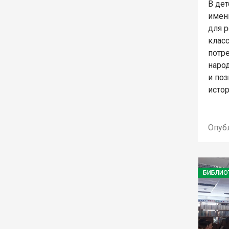
В де
имен
для р
класс
потр
народ
и поз
исто
Опуб
БИБЛИО