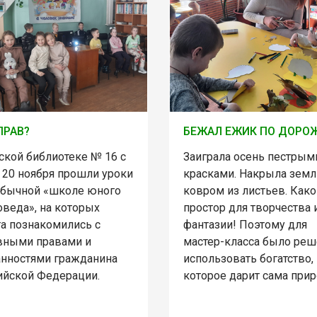
ПРАВ?
БЕЖАЛ ЕЖИК ПО ДОРО
ской библиотеке № 16 с
Заиграла осень пестрым
 20 ноября прошли уроки
красками. Накрыла зем
обычной «школе юного
ковром из листьев. Како
оведа», на которых
простор для творчества 
та познакомились с
фантазии! Поэтому для
вными правами и
мастер-класса было ре
анностями гражданина
использовать богатство,
ийской Федерации.
которое дарит сама прир