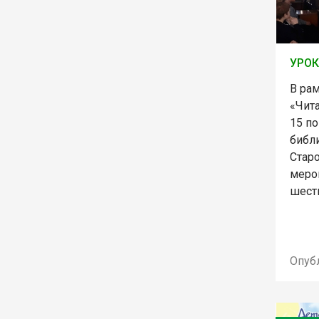
УРОК
В ра
«Чит
15 по
библ
Стар
меро
шест
Опуб