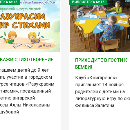
ТЕКА № 16
БИБЛИОТЕКА № 16
КАЖИ СТИХОТВОРЕНИЕ!
ПРИХОДИТЕ В ГОСТИ К
БЕМБИ!
лашаем детей до 9 лет
ть участие в городском
Клуб «Книгаренок»
урсе чтецов «Разукрасим
приглашает 14 ноября
стихами», посвященный
родителей с детьми на
летию ангарской
литературную игру по ск
ессы Аллы Николаевны
Феликса Зальтена.
одубовой