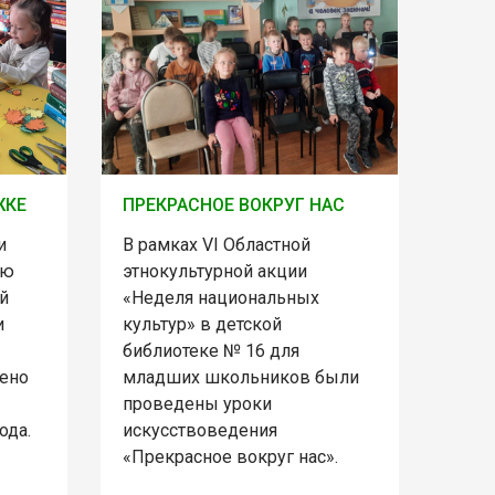
ЖКЕ
ПРЕКРАСНОЕ ВОКРУГ НАС
и
В рамках VI Областной
лю
этнокультурной акции
й
«Неделя национальных
и
культур» в детской
библиотеке № 16 для
шено
младших школьников были
проведены уроки
ода.
искусствоведения
«Прекрасное вокруг нас».