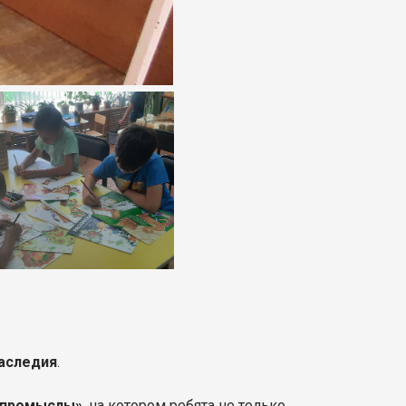
наследия
.
 промыслы»
, на котором ребята не только