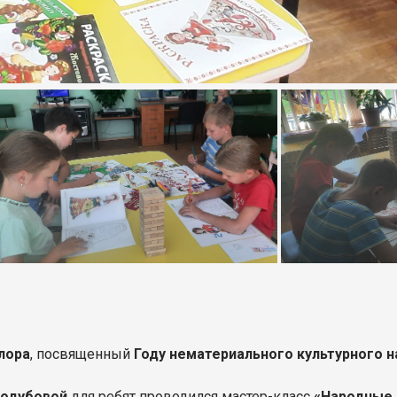
лора
, посвященный
Году нематериального культурного 
родубовой
для ребят проводился мастер-класс
«Народные