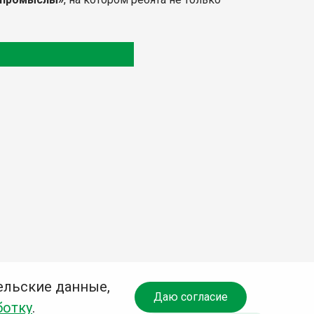
ельские данные,
Даю согласие
ботку
.