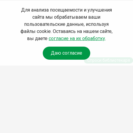
Для анализа посещаемости и улучшения
сайта мы обрабатываем ваши
пользовательские данные, используя
файлы cookie. Оставаясь на нашем сайте,
вы даете
согласие на их обработку
.
Даю согласие
Спроси библиотекаря
© Муниципальное бюджетное учреждение культуры
Ангарского городского округа «Централизованная
библиотечная система» (МБУК «ЦБС»), 2026
Адрес
: 665841, Иркутская обл., г. Ангарск, 17 микрорайон,
дом 4
Телефоны
:
+7 (3955) 55‑10‑22, 55‑09‑61, 55‑09‑69