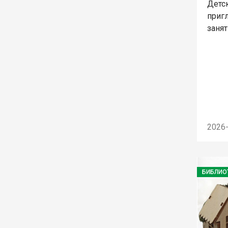
Детс
приг
занят
2026
БИБЛИО