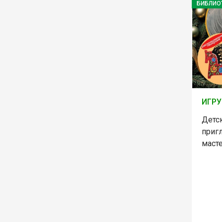
БИБЛИО
ИГРУ
Детс
приг
масте