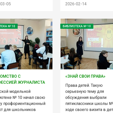
-03-05
2026-02-14
ТЕКА № 10
БИБЛИОТЕКА № 10
ОМСТВО С
«ЗНАЙ СВОИ ПРАВА»
ФЕССИЕЙ ЖУРНАЛИСТА
Права детей. Такую
тской модельной
серьезную тему для
иотеке № 10 начал свою
обсуждения выбрали
ту профориентационный
пятиклассники школы №
кт для школьников
ходе своего визита в де