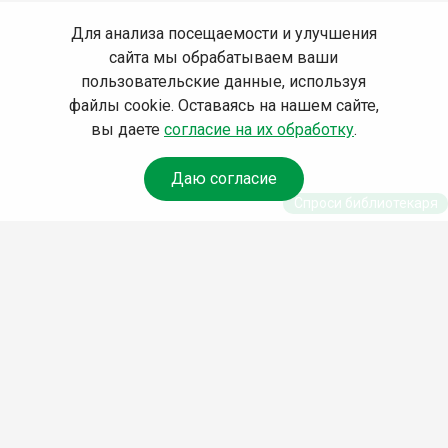
Для анализа посещаемости и улучшения
сайта мы обрабатываем ваши
пользовательские данные, используя
файлы cookie. Оставаясь на нашем сайте,
вы даете
согласие на их обработку
.
Даю согласие
Спроси библиотекаря
© Муниципальное бюджетное учреждение культуры
Ангарского городского округа «Централизованная
библиотечная система» (МБУК «ЦБС»), 2026
Адрес
: 665841, Иркутская обл., г. Ангарск, 17 микрорайон,
дом 4
Телефоны
:
+7 (3955) 55‑10‑22, 55‑09‑61, 55‑09‑69