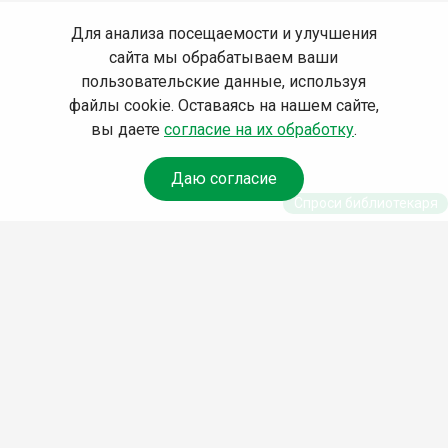
Для анализа посещаемости и улучшения
сайта мы обрабатываем ваши
пользовательские данные, используя
файлы cookie. Оставаясь на нашем сайте,
вы даете
согласие на их обработку
.
Даю согласие
Спроси библиотекаря
© Муниципальное бюджетное учреждение культуры
Ангарского городского округа «Централизованная
библиотечная система» (МБУК «ЦБС»), 2026
Адрес
: 665841, Иркутская обл., г. Ангарск, 17 микрорайон,
дом 4
Телефоны
:
+7 (3955) 55‑10‑22, 55‑09‑61, 55‑09‑69