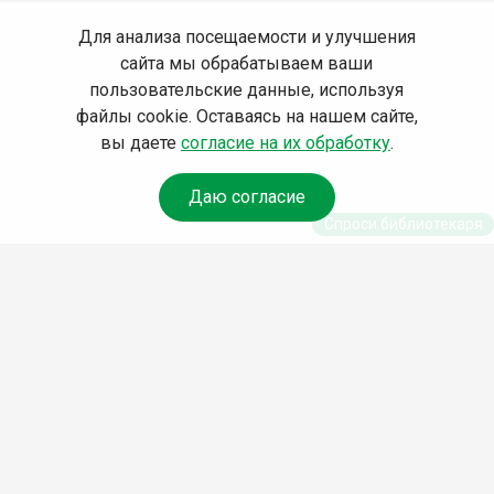
Для анализа посещаемости и улучшения
сайта мы обрабатываем ваши
пользовательские данные, используя
файлы cookie. Оставаясь на нашем сайте,
вы даете
согласие на их обработку
.
Даю согласие
Спроси библиотекаря
© Муниципальное бюджетное учреждение культуры
Ангарского городского округа «Централизованная
библиотечная система» (МБУК «ЦБС»), 2026
Адрес
: 665841, Иркутская обл., г. Ангарск, 17 микрорайон,
дом 4
Телефоны
:
+7 (3955) 55‑10‑22, 55‑09‑61, 55‑09‑69