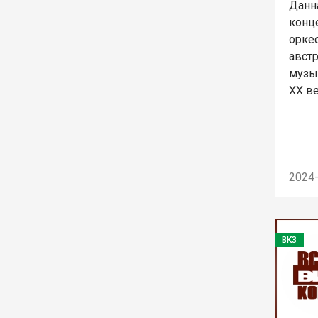
Данн
конце
орке
авст
музы
ХХ ве
2024
ВКЗ