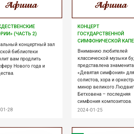
ЖДЕСТВЕНСКИЕ
КОНЦЕРТ
РИИ» (ЧАСТЬ 2)
ГОСУДАРСТВЕННОЙ
СИМФОНИЧЕСКОЙ КАП
уальный концертный зал
Вниманию любителей
рской библиотеки
классической музыки бу
олит вам продлить
представлена знаменита
сферу Нового года и
«Девятая симфония» дл
ества.
солистов, хора и оркестр
минор великого Людвиг
Бетховена – последняя
симфония композитора.
-01-28
2024-01-25