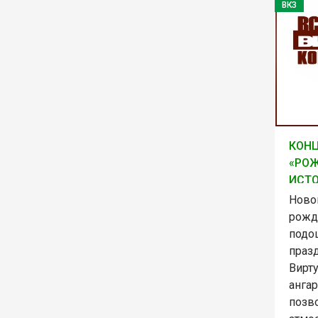
ВКЗ
КОН
«РО
ИСТ
Ново
рожд
подош
празд
Вирт
анга
позв