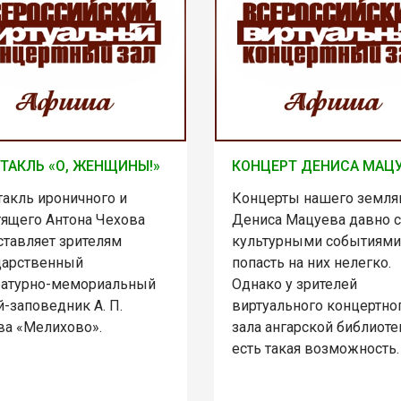
ТАКЛЬ «О, ЖЕНЩИНЫ!»
КОНЦЕРТ ДЕНИСА МАЦ
такль ироничного и
Концерты нашего земля
тящего Антона Чехова
Дениса Мацуева давно с
ставляет зрителям
культурными событиями
дарственный
попасть на них нелегко.
ратурно-мемориальный
Однако у зрителей
-заповедник А. П.
виртуального концертно
ва «Мелихово».
зала ангарской библиоте
есть такая возможность.