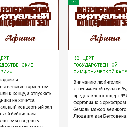
ВКЗ
ЦЕРТ
КОНЦЕРТ
ЖДЕСТВЕНСКИЕ
ГОСУДАРСТВЕННОЙ
ОРИИ»
СИМФОНИЧЕСКОЙ КАП
годние и
Вниманию любителей
ественские торжества
классической музыки бу
ли к концу, а отпускать
представлен концерт № 
ники не хочется.
фортепиано с оркестром
уальный концертный зал
бемоль мажор великого
рской библиотеки
Людвига ван Бетховена.
олит вам продлить