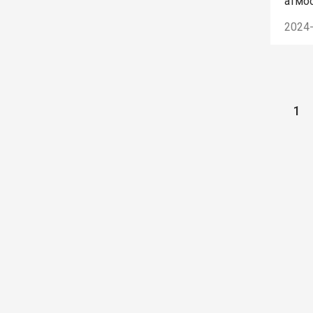
атмо
Рожд
2024
1