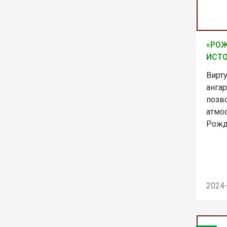
«РО
ИСТО
Вирт
анга
позв
атмо
Рожд
2024