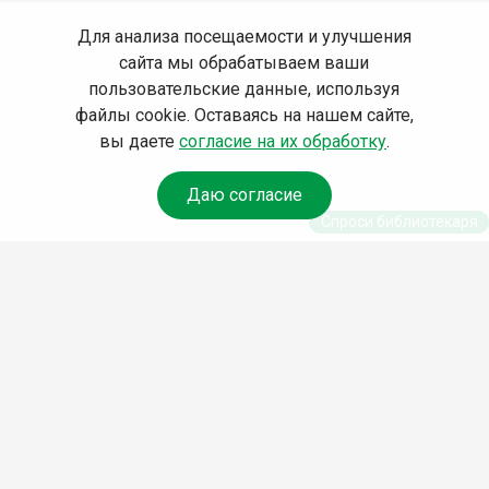
Для анализа посещаемости и улучшения
сайта мы обрабатываем ваши
пользовательские данные, используя
файлы cookie. Оставаясь на нашем сайте,
вы даете
согласие на их обработку
.
Даю согласие
Спроси библиотекаря
© Муниципальное бюджетное учреждение культуры
Ангарского городского округа «Централизованная
библиотечная система» (МБУК «ЦБС»), 2026
Адрес
: 665841, Иркутская обл., г. Ангарск, 17 микрорайон,
дом 4
Телефоны
:
+7 (3955) 55‑10‑22, 55‑09‑61, 55‑09‑69