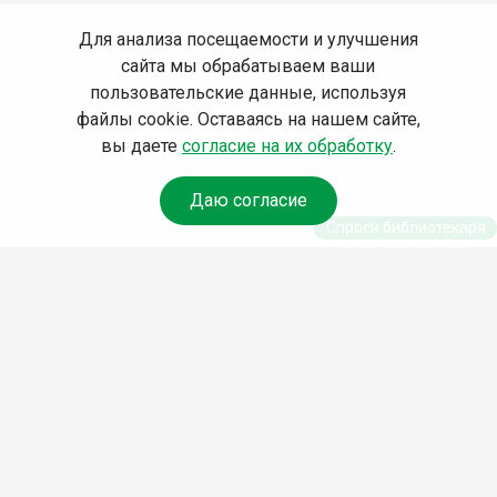
Для анализа посещаемости и улучшения
сайта мы обрабатываем ваши
пользовательские данные, используя
файлы cookie. Оставаясь на нашем сайте,
вы даете
согласие на их обработку
.
Даю согласие
Спроси библиотекаря
© Муниципальное бюджетное учреждение культуры
Ангарского городского округа «Централизованная
библиотечная система» (МБУК «ЦБС»), 2026
Адрес
: 665841, Иркутская обл., г. Ангарск, 17 микрорайон,
дом 4
Телефоны
:
+7 (3955) 55‑10‑22, 55‑09‑61, 55‑09‑69