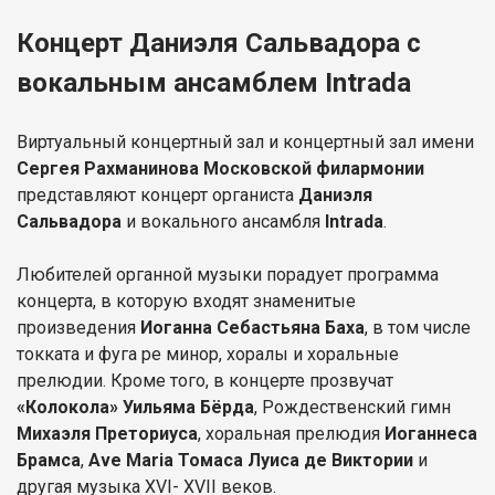
Концерт Даниэля Сальвадора с
вокальным ансамблем Intrada
Виртуальный концертный зал и концертный зал имени
Сергея Рахманинова
Московской филармонии
представляют концерт органиста
Даниэля
Сальвадора
и вокального ансамбля
Intrada
.
Любителей органной музыки порадует программа
концерта, в которую входят знаменитые
произведения
Иоганна Себастьяна Баха
, в том числе
токката и фуга ре минор, хоралы и хоральные
прелюдии. Кроме того, в концерте прозвучат
«Колокола» Уильяма Бёрда
, Рождественский гимн
Михаэля Преториуса
, хоральная прелюдия
Иоганнеса
Брамса
,
Ave Maria Томаса Луиса
де Виктории
и
другая музыка XVI- XVII веков.