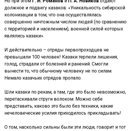
Но при этом
Г. И. Романов
и
П. А. Новиков
отдают
должное и подвигу казаков: «Уникальность сибирской
колонизации в том, что она осуществлялась
совершенно ничтожным числом людей (по сравнению
с территорией и населением), военной силой которых
являлись казаки».
И действительно – отряды первопроходцев не
превышали 100 человек! Казаки терпели лишения,
голод, страдали от болезней и ранений. Смогли
вынести то, что обычному человеку не по силам.
Немало казачьих отрядов пропало.
Шли казаки по рекам, а там, где это было невозможно,
перетаскивали струги волоком. Можно себе
представить, каково это было без техники, какие
нечеловеческие усилия приходилось прикладывать!
О том, насколько сильны были эти люди, говорит и тот