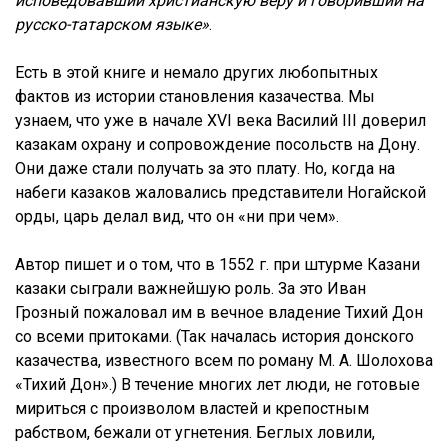
исповедовавший христианскую веру и говоривший на
русско-татарском языке»
.
Есть в этой книге и немало других любопытных
фактов из истории становления казачества. Мы
узнаем, что уже в начале XVI века Василий III доверил
казакам охрану и сопровождение посольств на Дону.
Они даже стали получать за это плату. Но, когда на
набеги казаков жаловались представители Ногайской
орды, царь делал вид, что он «ни при чем».
Автор пишет и о том, что в 1552 г. при штурме Казани
казаки сыграли важнейшую роль. За это Иван
Грозный пожаловал им в вечное владение Тихий Дон
со всеми притоками. (Так началась история донского
казачества, известного всем по роману М. А. Шолохова
«Тихий Дон».) В течение многих лет люди, не готовые
мириться с произволом властей и крепостным
рабством, бежали от угнетения. Беглых ловили,