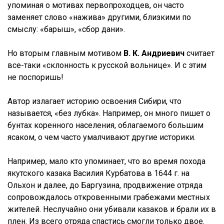
упоминая о мотивах первопроходцев, он часто
заменяет слово «нажива» другими, близкими по
смыслу: «барыш», «сбор дани».
Но вторым главным мотивом
В. К. Андриевич
считает
все-таки «склонность к русской вольнице». И с этим
не поспоришь!
Автор излагает историю освоения Сибири, что
называется, «без лубка». Например, он много пишет о
бунтах коренного населения, облагаемого большим
ясаком, о чем часто умалчивают другие историки.
Например, мало кто упоминает, что во время похода
якутского казака Василия Курбатова в 1644 г. на
Ольхон и далее, до Баргузина, продвижение отряда
сопровождалось откровенными грабежами местных
жителей. Неслучайно они убивали казаков и брали их в
плен. Из всего отряда спастись смогли только двое.