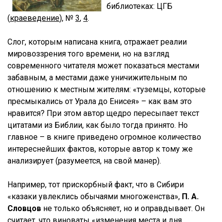
библиотеках: ЦГБ
(
краеведение
),
№
3
,
4
.
Слог, которым написана книга, отражает реалии
мировоззрения того времени, но на взгляд
современного читателя может показаться местами
забавным, а местами даже уничижительным по
отношению к местным жителям: «туземцы, которые
пресмыкались от Урала до Енисея» – как вам это
нравится? При этом автор щедро пересыпает текст
цитатами из Библии, как было тогда принято. Но
главное – в книге приведено огромное количество
интереснейших фактов, которые автор к тому же
анализирует (разумеется, на свой манер).
Например, тот прискорбный факт, что в Сибири
«казаки увлеклись обычаями многоженства»,
П. А.
Словцов
не только объясняет, но и оправдывает. Он
считает, что виноваты «изменения места и дня