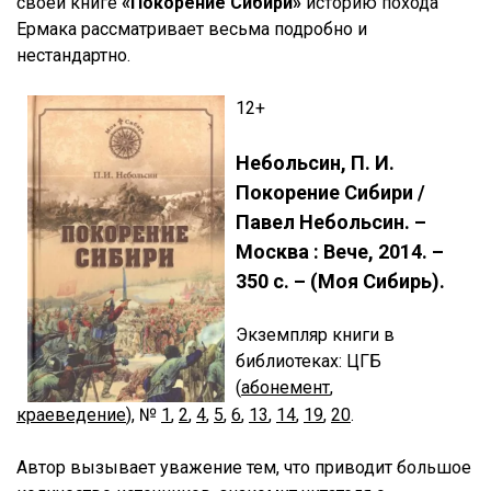
своей книге
«Покорение Сибири»
историю похода
Ермака рассматривает весьма подробно и
нестандартно.
12+
Небольсин, П. И.
Покорение Сибири /
Павел Небольсин. –
Москва : Вече, 2014. –
350 с. – (Моя Сибирь).
Экземпляр книги
в
библиотеках: ЦГБ
(
абонемент
,
краеведение
),
№
1
,
2
,
4
,
5
,
6
,
13
,
14
,
19
,
20
.
Автор вызывает уважение тем, что приводит большое