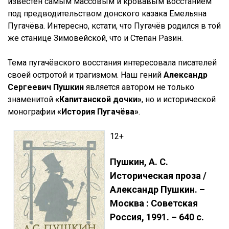
известен самым массовым и кровавым восстанием
под предводительством донского казака Емельяна
Пугачёва. Интересно, кстати, что Пугачёв родился в той
же станице Зимовейской, что и Степан Разин.
Тема пугачёвского восстания интересовала писателей
своей остротой и трагизмом. Наш гений
Александр
Сергеевич Пушкин
является автором не только
знаменитой
«Капитанской дочки»
, но и исторической
монографии
«История Пугачёва»
.
12+
Пушкин, А. С.
Историческая проза /
Александр Пушкин. –
Москва : Советская
Россия, 1991. – 640 с.