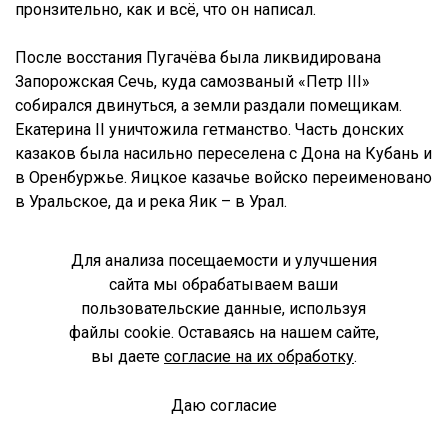
пронзительно, как и всё, что он написал.
После восстания Пугачёва была ликвидирована
Запорожская Сечь, куда самозваный «Петр III»
собирался двинуться, а земли раздали помещикам.
Екатерина II уничтожила гетманство. Часть донских
казаков была насильно переселена с Дона на Кубань и
в Оренбуржье. Яицкое казачье войско переименовано
в Уральское, да и река Яик – в Урал.
Сами казаки все больше превращались в воинское
Для анализа посещаемости и улучшения
сословие на службе у государства. И в этом качестве
сайта мы обрабатываем ваши
в XIX веке они внесли свой огромный вклад в победу
пользовательские данные, используя
в Отечественной войне 1812 года, героически
файлы cookie. Оставаясь на нашем сайте,
сражались в русско-турецких войнах. Одной из
вы даете
согласие на их обработку
.
интереснейших личностей этого века является атаман
Платов.
Даю согласие
Спроси библиотекаря
12+