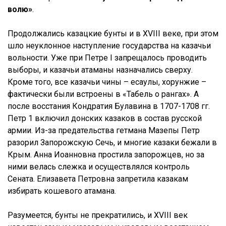
волю»
.
Продолжались казацкие бунты и в XVIII веке, при этом
шло неуклонное наступление государства на казачьи
вольности. Уже при Петре I запрещалось проводить
выборы, и казачьи атаманы назначались сверху.
Кроме того, все казачьи чины – есаулы, хорунжие –
фактически были встроены в «Табель о рангах». А
после восстания Кондратия Булавина в 1707-1708 гг.
Петр 1 включил донских казаков в состав русской
армии. Из-за предательства гетмана Мазепы Петр
разорил Запорожскую Сечь, и многие казаки бежали в
Крым. Анна Иоанновна простила запорожцев, но за
ними велась слежка и осуществлялся контроль
Сената. Елизавета Петровна запретила казакам
избирать кошевого атамана.
Разумеется, бунты не прекратились, и XVIII век