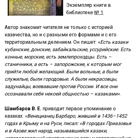
Экземпляр книги в
библиотеке
№ 1
.
Автор знакомит читателя не только с историей
казачества, но и с разными его формами и с его
территориальным делением. Он пишет:
«Есть казаки
кубанские, донские, забайкальские, уссурийские. Есть
конные, морские, есть землепроходцы. Есть –
станичники, а есть – запорожские, к которым мог
прийти любой желающий. Были вольные, а были
служилые, были городовые. А были некрасовцы,
задунайцы, воевавшие против России. И все они
осознавали себя некоей общностью – казаками»
.
Шамбаров В. Е.
приводит первое упоминание о
казаках:
«Венецианец Барбаро, живший в 1436–1452
годах в Крыму и на Руси, писал: «В городах Приазовья
и в Азове жил народ, называвшийся казаки,