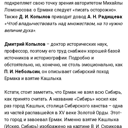
подкрепляет свою точку зрения авторитетом Михайлы
Ломоносова: о Ермаке следует «писать осторожно».
Также
Д. И. Копылов
приводит довод
А. Н. Радищева
:
«Чтоб владычествовать над множеством, на то нужно
величие духа»
.
Дмитрий Копылов
– доктор исторических наук,
профессор, поэтому его труд снабжен хорошей базой
источников и историографии. Подробно и
обстоятельно, но, конечно, не столь эмоционально, как
П. И. Небольсин
, он описывает сибирский поход
Ермака и взятие Кашлыка.
Кстати, стоит заметить, что Ермак не взял всю Сибирь,
как принято считать. А название «Сибирь» носил как
раз город Кашлык, столица Сибирского ханства – одна
из частей распавшейся в XV веке Золотой Орды. Этот-
то город и завоевал Ермак. Именно взятие Кашлыка
(Искер, Сибирь) изображено на картине В. И. Сурикова