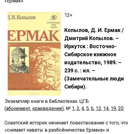
«Ермак».
12+
Копылов, Д. И. Ермак /
Дмитрий Копылов. –
Иркутск : Восточно-
Сибирское книжное
издательство, 1989. –
239 с. : ил. –
(Замечательные люди
Сибири).
Экземпляр книги
в библиотеках: ЦГБ
(
абонемент
,
краеведение
),
№
1
,
2
,
4
,
5
,
6
,
13
,
14
,
19
,
20
.
Советский историк начинает повествование с того, что
«снимает наветы в разбойничестве Ермака» и