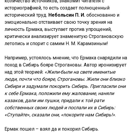
количество источников, знакомит читателя с
историографией, то есть создает полноценный
исторический труд.
Небольсин П. И.
обоснованно и
эмоционально отстаивает свою точку зрения на
личность Ермака, выступает против упрощений,
критически анализирует знаменитую Строгановскую
летопись и спорит с самим Н. М. Карамзиным!
Например, устоялось мнение, что Ермака снарядили на
поход в Сибирь бояре Строгановы. Автор иронизирует
над этой теорией:
«Жили-были на свете именитые
люди, почти что бояре, Строгановы. Жили они близко
Сибири и задумали покорить Сибирь. Пригласили они
к себе Ермака, положили ему жалование, наняли
казаков, дали им пушки, придали к той рати
собственных своих людей и послали их в Сибирь:
«Ступайте», сказали они, «покорите нам Сибирь!»
.
Ермак пошел – взял да и покорил Сибирь.