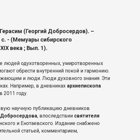
 Герасим (Георгий Добросердов). –
8 с. - (Мемуары сибирского
IX века ; Вып. 1).
бе людей одухотворенных, умиротворенных
могают обрести внутренний покой и гармонию.
ружающим и люди. Люди духовного знания. Эти
иках. Например, в дневниках
архиепископа
 в 2011 году.
ервую научную публикацию дневников
 Добросердова
, впоследствии
святителя
анского и Енотаевского. Издание снабжено
тельной статьей, комментарием,