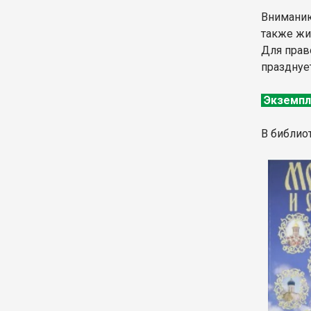
Вниманию
также жи
Для прав
празднуе
Экземпл
В библио