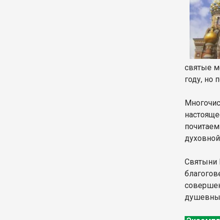
святые м
году, но
Многочис
настояще
почитаемы
духовной
Святыни 
благогов
совершен
душевным