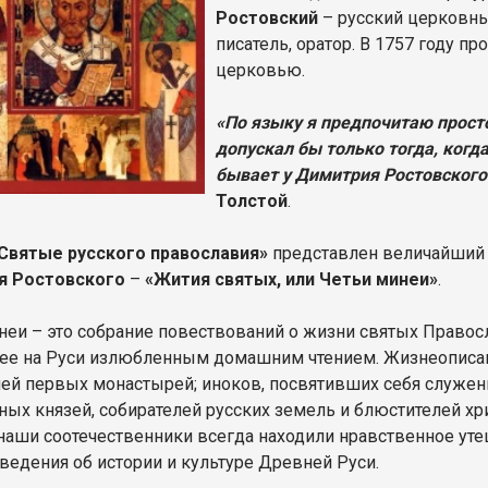
Ростовский
– русский церковны
писатель, оратор. В 1757 году п
церковью.
«По языку я предпочитаю прост
допускал бы только тогда, когд
бывает у Димитрия Ростовского
Толстой
.
Святые русского православия»
представлен величайший т
я Ростовского
–
«Жития святых, или Четьи минеи»
.
неи – это собрание повествований о жизни святых Правосл
е на Руси излюбленным домашним чтением. Жизнеописани
лей первых монастырей; иноков, посвятивших себя служени
ных князей, собирателей русских земель и блюстителей хр
наши соотечественники всегда находили нравственное уте
ведения об истории и культуре Древней Руси.