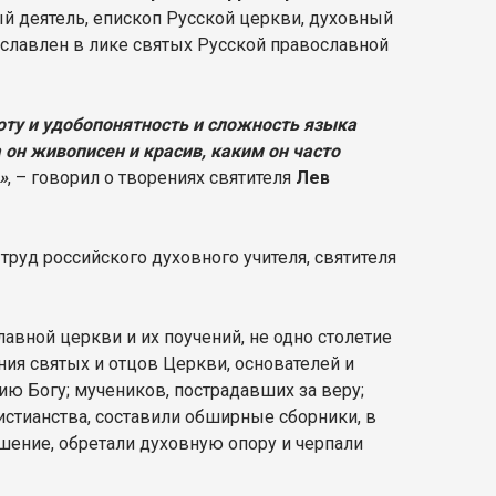
й деятель, епископ Русской церкви, духовный
рославлен в лике святых Русской православной
оту и удобопонятность и сложность языка
а он живописен и красив, каким он часто
»
, – говорил о творениях святителя
Лев
руд российского духовного учителя, святителя
авной церкви и их поучений, не одно столетие
я святых и отцов Церкви, основателей и
ю Богу; мучеников, пострадавших за веру;
истианства, составили обширные сборники, в
шение, обретали духовную опору и черпали