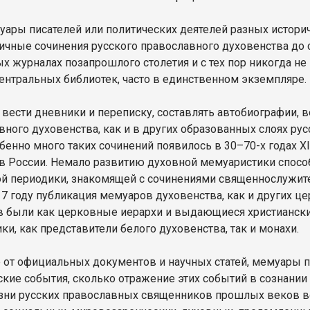
уары писателей или политических деятелей разных истори
гичные сочинения русского православного духовенства до с
х журналах позапрошлого столетия и с тех пор никогда не
ентральных библиотек, часто в единственном экземпляре.
 вести дневники и переписку, составлять автобиографии, 
вного духовенства, как и в других образованных слоях рус
обенно много таких сочинений появилось в 30–70-х годах X
в России. Немало развитию духовной мемуаристики спосо
й периодики, знакомящей с сочинениями священнослужите
17 году публикация мемуаров духовенства, как и других ц
 были как церковные иерархи и выдающиеся христиански
ки, как представители белого духовенства, так и монахи.
е от официальных документов и научных статей, мемуары
ские события, сколько отражение этих событий в сознани
зни русских православных священников прошлых веков во