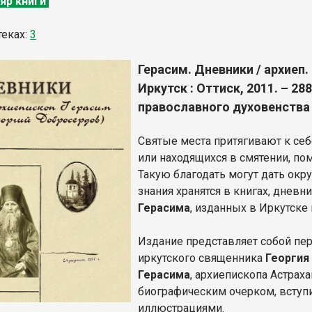
яр книги
теках:
3
Герасим. Дневники / архиеп.
Иркутск : Оттиск, 2011. – 28
православного духовенства X
Святые места притягивают к се
или находящихся в смятении, по
Такую благодать могут дать ок
знания хранятся в книгах, дневн
Герасима
, изданных в Иркутске
Издание представляет собой п
иркутского священника
Георгия
Герасима
, архиепископа Астрах
биографическим очерком, вступи
иллюстрациями.