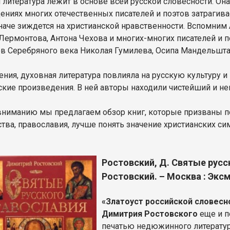
 литература лежит в основе всей русской словесности. Она
ениях многих отечественных писателей и поэтов затрагивае
иначе зиждется на христианской нравственности. Вспомни
Лермонтова, Антона Чехова и многих-многих писателей и п
ов Серебряного века Николая Гумилева, Осипа Мандельштам
ения, духовная литература повлияла на русскую культуру и
ские произведения. В ней авторы находили чистейший и н
ниманию мы предлагаем обзор книг, которые призваны по
ства, православия, лучше понять значение христианских си
Ростовский, Д. Святые русс
Ростовский. – Москва : Эксмо
«Златоуст российской словесн
Димитрия Ростовского
еще и п
печатью недюжинного литератур