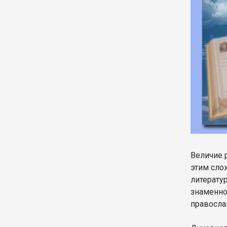
Величие 
этим слож
литерату
знаменно
правосла