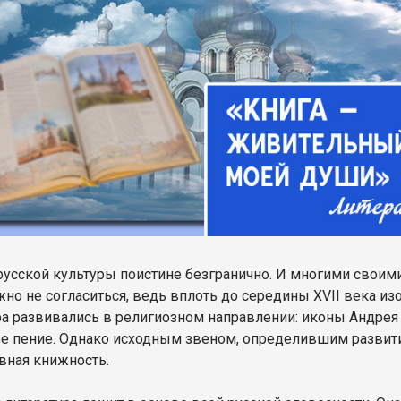
русской культуры поистине безгранично. И многими своим
но не согласиться, ведь вплоть до середины XVII века изо
ра развивались в религиозном направлении: иконы Андрея
е пение. Однако исходным звеном, определившим развити
вная книжность.