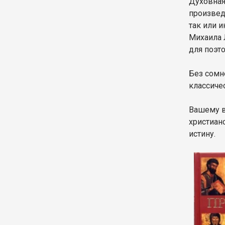
Духовная
произвед
так или 
Михаила 
для поэт
Без сомн
классиче
Вашему в
христиан
истину.