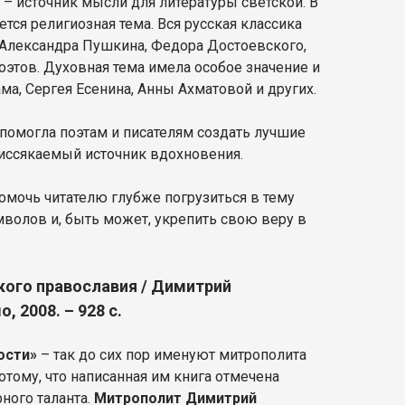
 – источник мысли для литературы светской. В
тся религиозная тема. Вся русская классика
м Александра Пушкина, Федора Достоевского,
оэтов. Духовная тема имела особое значение и
а, Сергея Есенина, Анны Ахматовой и других.
 помогла поэтам и писателям создать лучшие
еиссякаемый источник вдохновения.
мочь читателю глубже погрузиться в тему
мволов и, быть может, укрепить свою веру в
кого православия / Димитрий
, 2008. – 928 с.
ости»
– так до сих пор именуют митрополита
отому, что написанная им книга отмечена
ного таланта.
Митрополит Димитрий