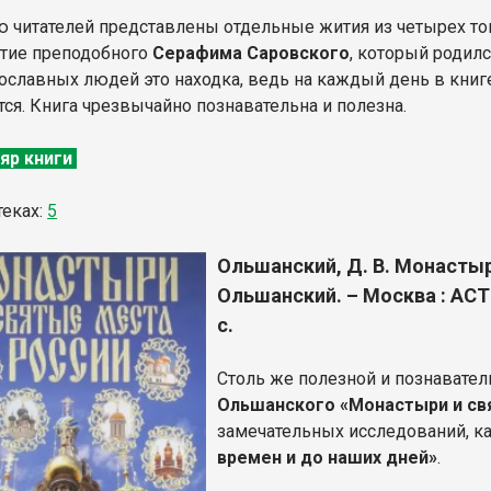
 читателей представлены отдельные жития из четырех т
тие преподобного
Серафима Саровского
, который родилс
ославных людей это находка, ведь на каждый день в книге
тся. Книга чрезвычайно познавательна и полезна.
яр книги
теках:
5
Ольшанский, Д. В. Монастыри
Ольшанский. – Москва : АСТ 
с.
Столь же полезной и познавател
Ольшанского «Монастыри и св
замечательных исследований, к
времен и до наших дней»
.