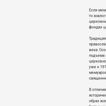
Если мем
то анало
церковны
фондах ц
Традиция
правосла
века. Ос
подъема 
церковно
уже к 19
мемуаров
священни
В отличи
историче
образ жи