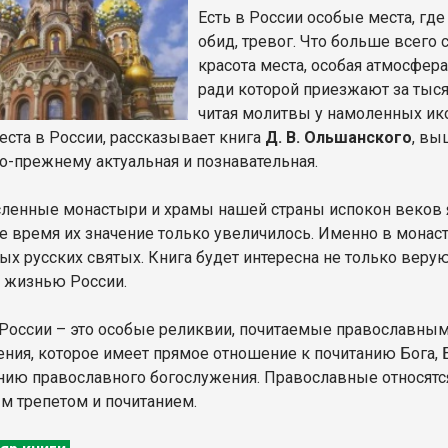
Есть в России особые места, где
обид, тревог. Что больше всего с
красота места, особая атмосфера
ради которой приезжают за тыс
читая молитвы у намоленных ико
еста в России, рассказывает книга
Д. В. Ольшанского
, вы
 по-прежнему актуальная и познавательная.
ленные монастыри и храмы нашей страны испокон веков 
е время их значение только увеличилось. Именно в мона
х русских святых. Книга будет интересна не только верующ
 жизнью России.
России – это особые реликвии, почитаемые православны
ения, которое имеет прямое отношение к почитанию Бога, 
ию православного богослужения. Православные относятся
 трепетом и почитанием.