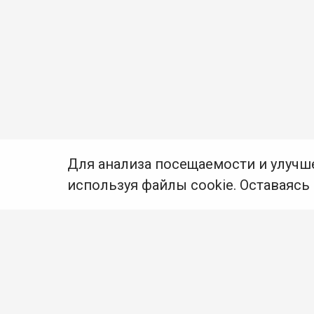
Для анализа посещаемости и улучш
используя файлы cookie. Оставаясь
© Муниципальное бюджетное учреждение культуры
Ангарского городского округа «Централизованная
библиотечная система» (МБУК «ЦБС»), 2026