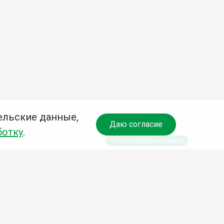
ельские данные,
Даю согласие
ботку
.
Спроси библиотекаря
чредитель:
омитет по культуре и молодежной политике АГО