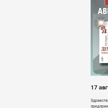
17 ав
Здравству
предприн