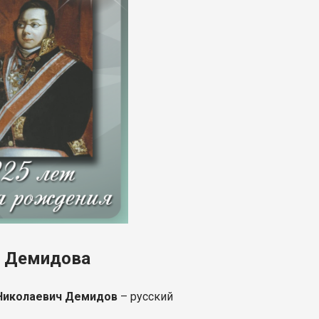
ла Демидова
Николаевич Демидов
– русский