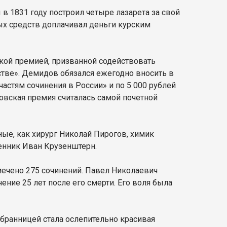
в 1831 году построил четыре лазарета за свой
ых средств доплачивал деньги курским
ой премией, призванной содействовать
тве». Демидов обязался ежегодно вносить в
астям сочинения в России» и по 5 000 рублей
вская премия считалась самой почетной
ые, как хирург Николай Пирогов, химик
енник Иван Крузенштерн.
мечено 275 сочинений. Павел Николаевич
ние 25 лет после его смерти. Его воля была
збранницей стала ослепительно красивая