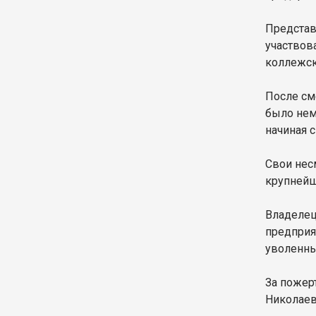
Представ
участвов
коллежск
После см
было нем
начиная 
Свои нес
крупнейш
Владелец
предприя
уволенны
За пожер
Николаев