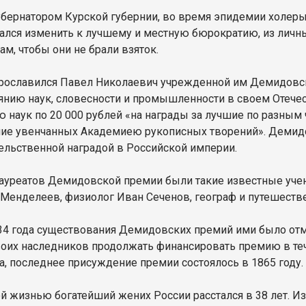
убернатором Курской губернии, во время эпидемии холеры 
тался изменить к лучшему и местную бюрократию, из личн
ам, чтобы они не брали взяток.
рославился Павел Николаевич учрежденной им Демидовск
янию наук, словесности и промышленности в своем Отечес
 наук по 20 000 рублей «на награды за лучшие по разным ч
ние увенчанных Академиею рукописных творений». Демидо
ельственной наградой в Российской империи.
лауреатов Демидовской премии были такие известные учен
Менделеев, физиолог Иван Сеченов, географ и путешеств
 34 года существования Демидовских премий ими было от
воих наследников продолжать финансировать премию в тече
а, последнее присуждение премии состоялось в 1865 году.
ой жизнью богатейший жених России расстался в 38 лет. И