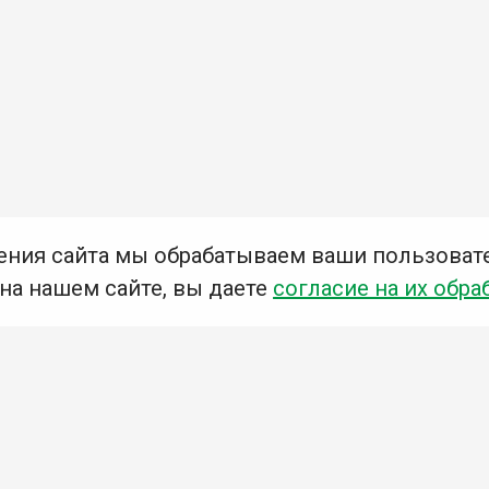
ения сайта мы обрабатываем ваши пользоват
 на нашем сайте, вы даете
согласие на их обра
Мы в социальных сетях –
#Библиотеки_Ангарска
У
К