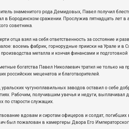
итель знаменитого рода Демидовых, Павел получил блест
ал в Бородинском сражении. Прослужив пятнадцать лет в а
ого советника.
ерти отца взял на себя ответственность за состояние и ра
алое: восемь фабрик, горнорудные прииски на Урале и в С
с производства металла и кончая финансами и подготовко
метные богатства Павел Николаевич тратил не только на п
их российских меценатов и благотворителей.
 уральских чугуноплавильных заводов оставил о себе доб
тиях. Рабочим, получившим увечья и недуги, выплачивал 
х по старости служащих.
твование вдовам и сиротам офицеров и солдат, погибших 
ич был пожалован в камергеры Двора Его Императорског