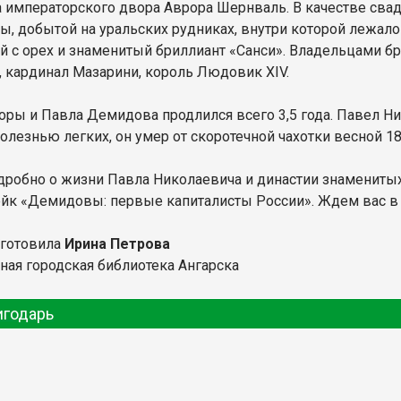
 императорского двора Аврора Шернваль. В качестве сва
ны, добытой на уральских рудниках, внутри которой лежа
й с орех и знаменитый бриллиант «Санси». Владельцами б
I, кардинал Мазарини, король Людовик XIV.
оры и Павла Демидова продлился всего 3,5 года. Павел Ни
олезнью легких, он умер от скоротечной чахотки весной 18
дробно о жизни Павла Николаевича и династии знаменит
йк «Демидовы: первые капиталисты России». Ждем вас в 
дготовила
Ирина Петрова
ная городская библиотека Ангарска
игодарь