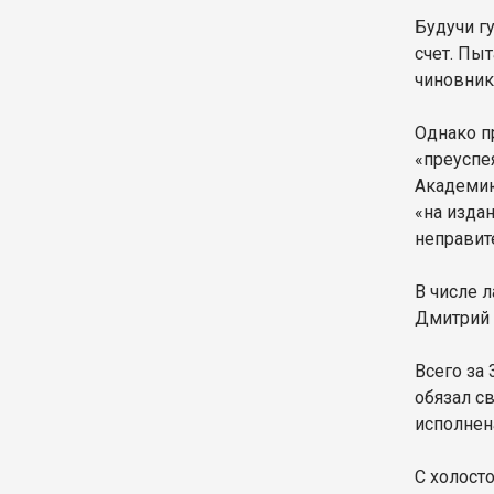
Будучи г
счет. Пы
чиновник
Однако п
«преуспе
Академию
«на изда
неправит
В числе 
Дмитрий 
Всего за
обязал с
исполнен
С холост