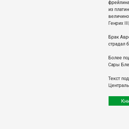
фрейлина
из плати
величино
Генрих II
Брак Авр
страдал б
Более по
Сары Бле
Текст по
Централь
Кн