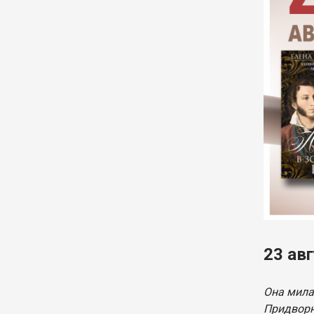
23 ав
Она мила
Придворн