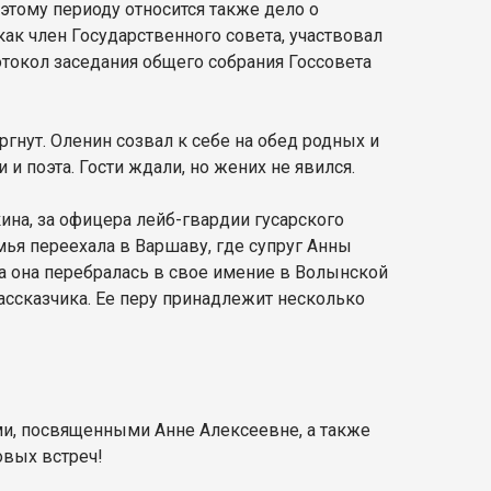
 этому периоду относится также дело о
ак член Государственного совета, участвовал
отокол заседания общего собрания Госсовета
ргнут. Оленин созвал к себе на обед родных и
и поэта. Гости ждали, но жених не явился.
ина, за офицера лейб-гвардии гусарского
ья переехала в Варшаву, где супруг Анны
а она перебралась в свое имение в Волынской
ассказчика. Ее перу принадлежит несколько
ми, посвященными Анне Алексеевне, а также
овых встреч!