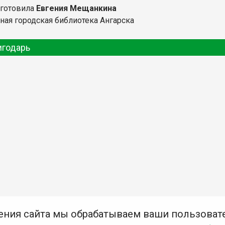
дготовила
Евгения Мещанкина
ная городская библиотека Ангарска
игодарь
ения сайта мы обрабатываем ваши пользоват