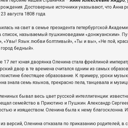
ней героине нашей странички –
Анне Алексеевне Андро
,
е рождения. Достоверные источники указывают, что Анна ро
23 августа 1808 года.
вилась на свет в семье президента петербургской Академ
в список, называемый пушкиноведами «донжуанским». Пу
», «Увы! Язык любви болтливый», «Ты и вы», «Не пой, крас
город бедный».
те 17 лет юная дворянка Оленина стала фрейлиной импер
рский двор в те времена считался одним из самых образов
 поистине блестящее образование. К примеру, уроки музы
нна знала семь языков, прекрасно пела, танцевала и музиц
лениных бывал весь цвет русской интеллигенции: известн
сещал семейство в Приютино и Пушкин. Александр Сергеев
остью и изяществом. Оленина была к нему благосклонна. И
 из версий, Оленина отказала по приказанию родителей, в 