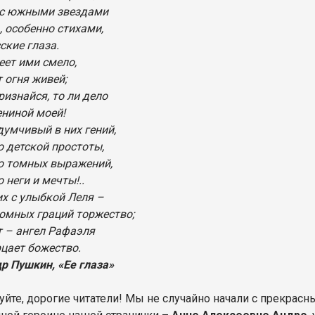
 с южными звездами
, особенно стихами,
ские глаза.
еет ими смело,
 огня живей;
ризнайся, то ли дело
ениной моей!
думчивый в них гений,
о детской простоты,
о томных выражений,
 неги и мечты!..
их с улыбкой Леля –
ромных граций торжество;
 – ангел Рафаэля
рцает божество.
р Пушкин, «Ее глаза»
уйте, дорогие читатели! Мы не случайно начали с прекрас