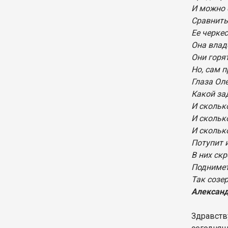
И можно
Сравнить
Ее черкес
Она влад
Они горят
Но, сам п
Глаза Ол
Какой за
И скольк
И скольк
И сколько
Потупит 
В них ск
Поднимет
Так созе
Александ
Здравств