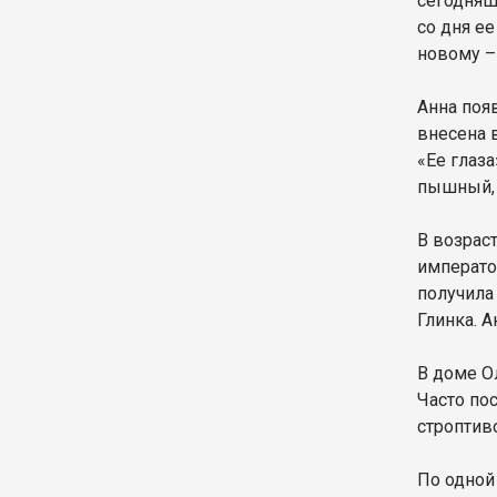
сегодняш
со дня е
новому – 
Анна поя
внесена 
«Ее глаза
пышный, 
В возрас
императо
получила
Глинка. А
В доме О
Часто по
строптив
По одной