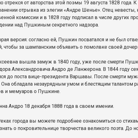
 отрекся от авторства этой поэмы 19 августа 1828 года. К
ранении отрывка из элегии «Андре Шенье». Отец невесты, к
венной комиссии и в 1828 году подписал в числе других пр
дении над Пушкиным секретного надзора.
орая версия: согласно ей, Пушкин посватался и не был отве
й, чтобы за шампанским объявить о помолвке своей дочери 
ксеевна вышла замуж в 1840 году, уже после смерти Пушк
дора Александровича Андро де Ланжерона. В 1844 году сем
ся до поста вице-президента Варшавы. После смерти муж
. Она обладала незаурядным умом и блестящим талантом р
в и мемуаров о Пушкине.
нна Андро 18 декабря 1888 года в своем имении.
теках города вы можете подробнее ознакомиться со стиха
знать о покровительнице творчества великого поэта. До н