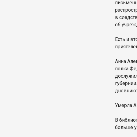
письменно
распрост
в следст
об учреж
Есть и вт
приятеле
Анна Але
полка Фе
дослужил
губернии
дневнико
Умерла А
В библио
больше у