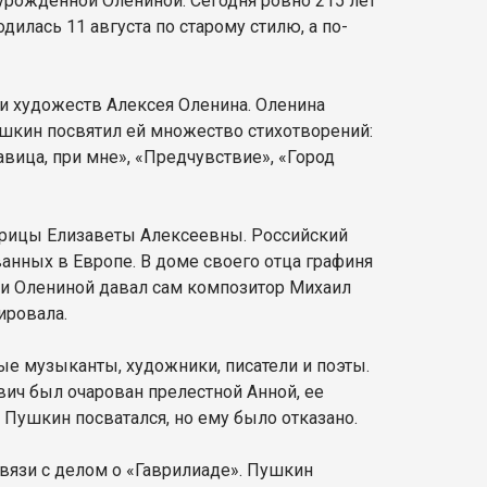
 урожденной Олениной. Сегодня ровно 215 лет
дилась 11 августа по старому стилю, а по-
ии художеств Алексея Оленина. Оленина
шкин посвятил ей множество стихотворений:
авица, при мне», «Предчувствие», «Город
атрицы Елизаветы Алексеевны. Российский
анных в Европе. В доме своего отца графиня
ки Олениной давал сам композитор Михаил
ировала.
ые музыканты, художники, писатели и поэты.
ич был очарован прелестной Анной, ее
 Пушкин посватался, но ему было отказано.
связи с делом о «Гаврилиаде». Пушкин