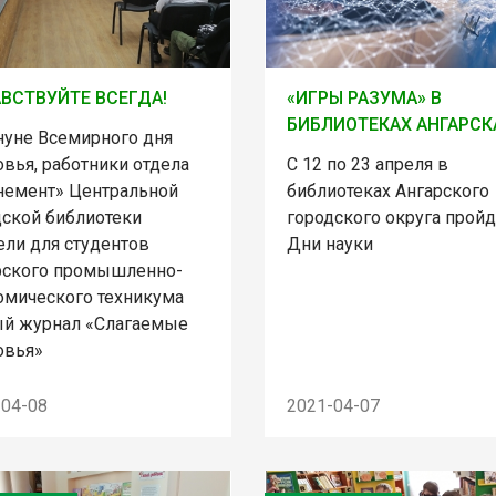
ВСТВУЙТЕ ВСЕГДА!
«ИГРЫ РАЗУМА» В
БИБЛИОТЕКАХ АНГАРСК
нуне Всемирного дня
вья, работники отдела
С 12 по 23 апреля в
немент» Центральной
библиотеках Ангарского
дской библиотеки
городского округа пройд
ели для студентов
Дни науки
рского промышленно-
омического техникума
ый журнал «Слагаемые
овья»
-04-08
2021-04-07