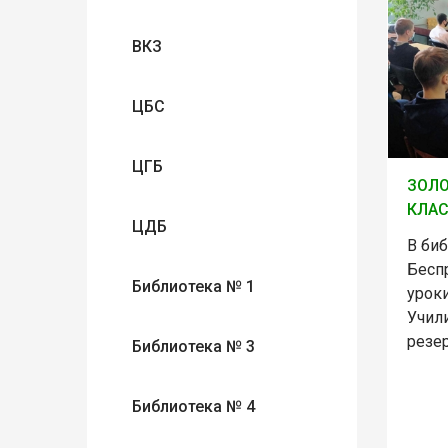
ВКЗ
ЦБС
ЦГБ
ЗОЛ
КЛА
ЦДБ
В би
Бесп
Библиотека № 1
урок
Учил
резе
Библиотека № 3
Библиотека № 4