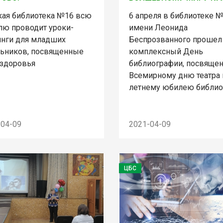
кая библиотека №16 всю
6 апреля в библиотеке 
лю проводит уроки-
имени Леонида
инги для младших
Беспрозванного прошел
ьников, посвященные
комплексный День
здоровья
библиографии, посвяще
Всемирному дню театра 
летнему юбилею библио
-04-09
2021-04-09
ЦБС