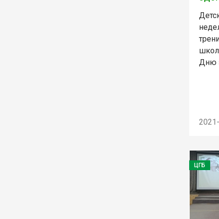
Детс
неде
трен
школ
Дню 
2021
ЦГБ