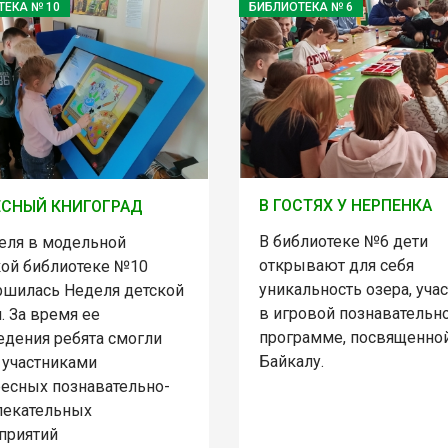
ТЕКА № 10
БИБЛИОТЕКА № 6
В ГОСТЯХ У НЕРПЕНКА
СНЫЙ КНИГОГРАД
В библиотеке №6 дети
реля в модельной
открывают для себя
кой библиотеке №10
уникальность озера, уча
ршилась Неделя детской
в игровой познавательн
. За время ее
программе, посвященно
едения ребята смогли
Байкалу.
 участниками
ресных познавательно-
лекательных
приятий