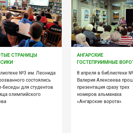
ОТЫЕ СТРАНИЦЫ
АНГАРСКИЕ
ССИКИ
ГОСТЕПРИИМНЫЕ ВОРО
блиотеке №3 им. Леонида
8 апреля в библиотеке №
розванного состоялись
Валерия Алексеева про
и-беседы для студентов
презентация сразу трех
ища олимпийского
номеров альманаха
рва
«Ангарские ворота».