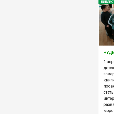
БИБЛИО
ЧУДЕ
1 ап
детс
заве
книги
пров
стать
инте
разв
меро