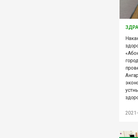
ЗДРА
Нака
здоро
«Або
горо
пров
Анга
экон
устн
здор
2021