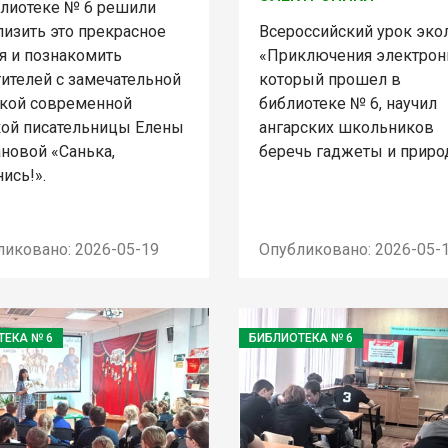
блиотеке № 6 решили
лизить это прекрасное
Всероссийский урок эко
я и познакомить
«Приключения электрон
тителей с замечательной
который прошел в
кой современной
библиотеке № 6, научил
кой писательницы Елены
ангарских школьников
ановой «Санька,
беречь гаджеты и приро
ись!».
ликовано: 2026-05-19
Опубликовано: 2026-05-
ТЕКА № 6
БИБЛИОТЕКА № 6