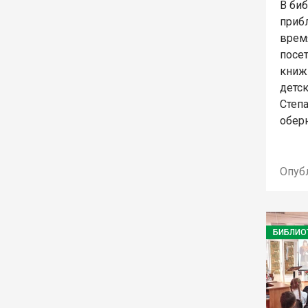
В би
приб
врем
посе
книж
детс
Степ
оберн
Опуб
БИБЛИО