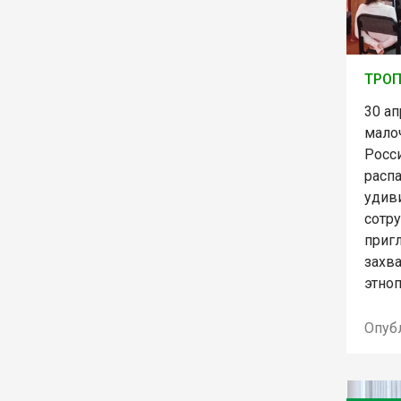
ТРО
30 а
мало
Росси
расп
удив
сотр
приг
захв
этно
Опуб