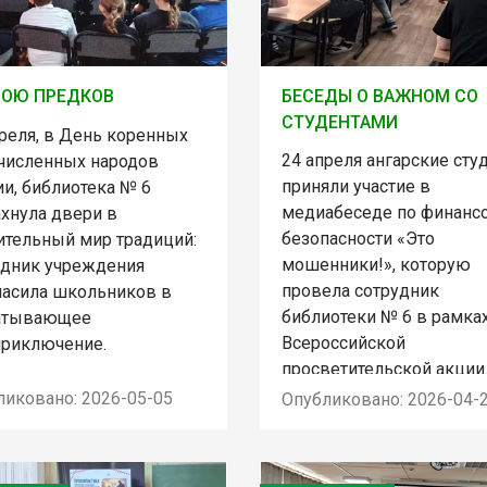
ПОЮ ПРЕДКОВ
БЕСЕДЫ О ВАЖНОМ СО
СТУДЕНТАМИ
преля, в День коренных
24 апреля ангарские сту
численных народов
приняли участие в
и, библиотека № 6
медиабеседе по финанс
ахнула двери в
безопасности «Это
ительный мир традиций:
мошенники!», которую
удник учреждения
провела сотрудник
ласила школьников в
библиотеки № 6 в рамка
атывающее
Всероссийской
приключение.
просветительской акции
ликовано: 2026-05-05
Опубликовано: 2026-04-