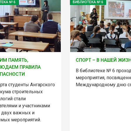
ТЕКА № 6
БИБЛИОТЕКА № 6
ИМ ПАМЯТЬ,
СПОРТ – В НАШЕЙ ЖИЗН
ЛЮДАЕМ ПРАВИЛА
В библиотеке № 6 прохо
ОПАСНОСТИ
мероприятия, посвящен
рта студенты Ангарского
Международному дню сп
икума строительных
логий стали
ателями и участниками
у двух важных и
имых мероприятий.