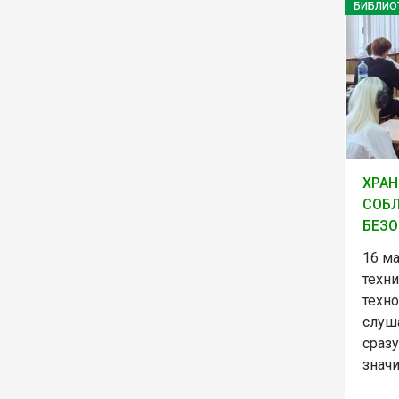
БИБЛИО
ХРАН
СОБ
БЕЗ
16 ма
техн
техно
слуш
сраз
знач